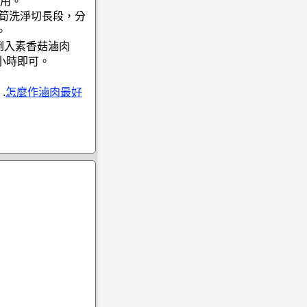
用。
竹筍洗淨切長段，分
。
倒入素香菇滷肉
小時即可。
.
怎麼作滷肉最好