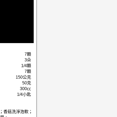
7顆
3朵
1/4顆
7顆
150公克
50克
300㏄
1/4小匙
殼；香菇洗淨泡軟；