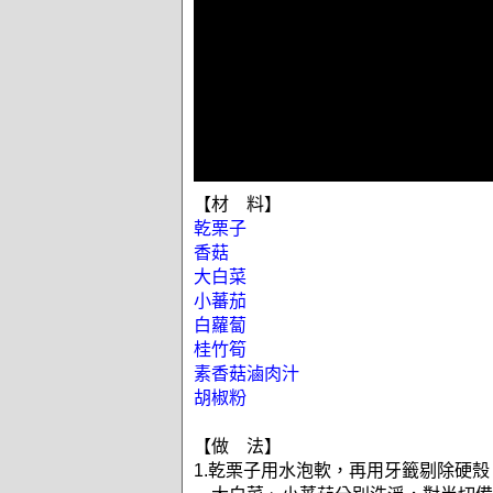
【材 料】
乾栗子
香菇
大白菜
小蕃茄
白蘿蔔
桂竹筍
素香菇滷肉汁
胡椒粉
【做 法】
1.乾栗子用水泡軟，再用牙籤剔除硬