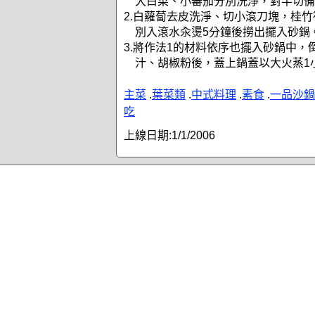
大白菜、小蕃茄分別洗淨，對半切備
2.白蘿蔔去皮洗淨、切小滾刀塊，桂
別入滾水汆燙5分鐘後撈出擺入砂鍋
3.將作法1的材料依序也擺入砂鍋中，
汁、胡椒粉後，蓋上鍋蓋以大火蒸1
主菜
.
葉菜類
.
中式料理
.
素食
.
一品沙鍋
吃
上線日期:
1/1/2006