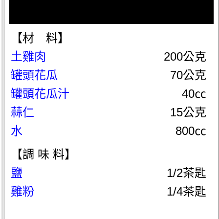
【材 料】
土雞肉
200公克
罐頭花瓜
70公克
罐頭花瓜汁
40㏄
蒜仁
15公克
水
800㏄
【調 味 料】
鹽
1/2茶匙
雞粉
1/4茶匙