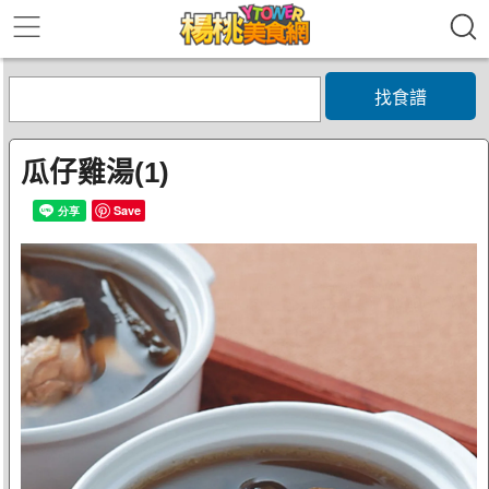
找食譜
瓜仔雞湯(1)
Save