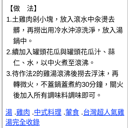
【做 法】
1.土雞肉剁小塊，放入滾水中汆燙去
髒，再撈出用冷水沖涼洗淨，放入湯
鍋中。
2.續加入罐頭花瓜與罐頭花瓜汁、蒜
仁、水，以中火煮至滾沸。
3.待作法2的雞湯滾沸後撈去浮沫，再
轉微火，不蓋鍋蓋煮約30分鐘，關火
後加入所有調味料調味即可。
湯
.
雞肉
.
中式料理
.
葷食
.
台灣超人氣雞
湯完全收錄