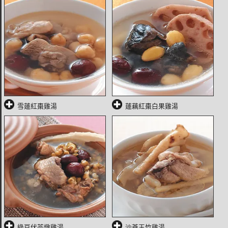
雪蓮紅棗雞湯
蓮藕紅棗白果雞湯
綠豆伏苓燉雞湯
沙蔘玉竹雞湯