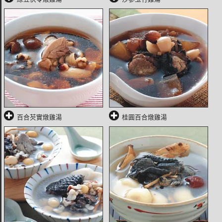
百合芡實燉雞湯
桂圓百合燉雞湯