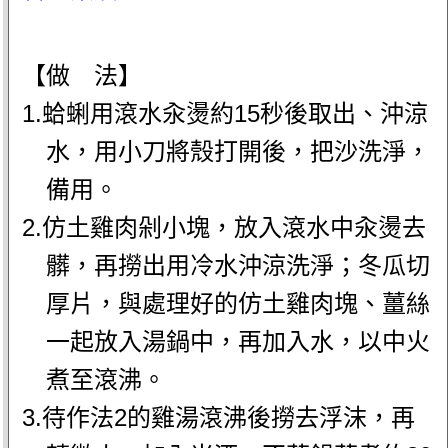
【做 法】
1.蛤蜊用滾水汆燙約15秒後取出、沖涼
水，用小刀將殼打開後，把沙洗淨，
備用。
2.仿土雞肉剁小塊，放入滾水中汆燙去
髒，再撈出用冷水沖涼洗淨；冬瓜切
厚片，與處理好的仿土雞肉塊、薑絲
一起放入湯鍋中，再加入水，以中火
煮至滾沸。
3.待作法2的雞湯滾沸後撈去浮沫，再