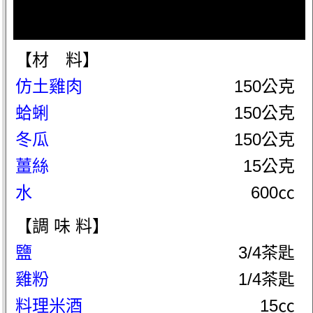
【材 料】
仿土雞肉
150公克
蛤蜊
150公克
冬瓜
150公克
薑絲
15公克
水
600㏄
【調 味 料】
鹽
3/4茶匙
雞粉
1/4茶匙
料理米酒
15㏄