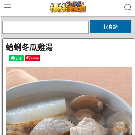
找食譜
蛤蜊冬瓜雞湯
Save