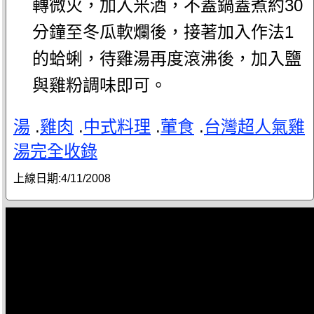
轉微火，加入米酒，不蓋鍋蓋煮約30
分鐘至冬瓜軟爛後，接著加入作法1
的蛤蜊，待雞湯再度滾沸後，加入鹽
與雞粉調味即可。
湯
.
雞肉
.
中式料理
.
葷食
.
台灣超人氣雞
湯完全收錄
上線日期:
4/11/2008