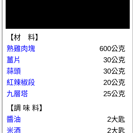
【材 料】
熟雞肉塊
600公克
薑片
30公克
蒜頭
30公克
紅辣椒段
20公克
九層塔
25公克
【調 味 料】
醬油
2大匙
米酒
2大匙