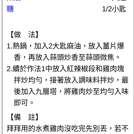
糖
1/2小匙
【做 法】
1.熱鍋，加入2大匙麻油，放入薑片爆
香，再放入蒜頭炒香至蒜頭微焦。
2.續於作法1中放入紅辣椒段和雞肉塊
拌炒均勻，接著放入調味料拌炒，最
後加入九層塔，將雞肉炒至均勻入味
即可。
【備 註】
拜拜用的水煮雞肉沒吃完先別丟，若不