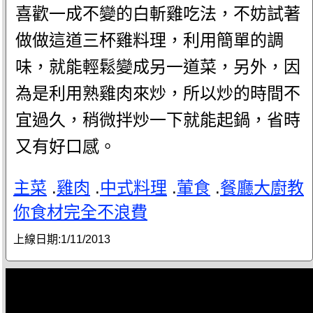
喜歡一成不變的白斬雞吃法，不妨試著
做做這道三杯雞料理，利用簡單的調
味，就能輕鬆變成另一道菜，另外，因
為是利用熟雞肉來炒，所以炒的時間不
宜過久，稍微拌炒一下就能起鍋，省時
又有好口感。
主菜
.
雞肉
.
中式料理
.
葷食
.
餐廳大廚教
你食材完全不浪費
上線日期:
1/11/2013