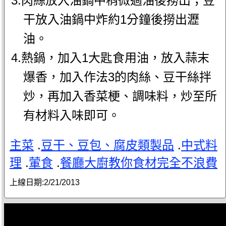
3.肉絲放入油鍋中稍微過油後撈出；豆
干放入油鍋中炸約1分鐘後撈出瀝
油。
4.熱鍋，加入1大匙食用油，放入蒜末
爆香，加入作法3的肉絲、豆干絲拌
炒，再加入香菜梗、調味料，炒至所
有材料入味即可。
主菜
.
豆干、豆包、腐皮類製品
.
中式料
理
.
葷食
.
餐廳大廚教你食材完全不浪費
上線日期:
2/21/2013