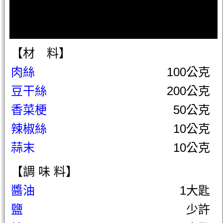
【材 料】
肉絲
100公克
豆干絲
200公克
香菜梗
50公克
辣椒絲
10公克
蒜末
10公克
【調 味 料】
醬油
1大匙
鹽
少許