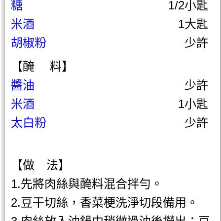
糖
1/2小匙
米酒
1大匙
胡椒粉
少許
【醃 料】
醬油
少許
米酒
1小匙
太白粉
少許
【做 法】
1.先將肉絲與醃料混合拌勻。
2.豆干切絲，香菜梗洗淨切段備用。