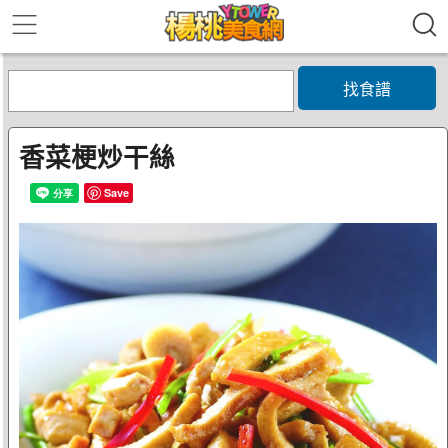
找食譜
香菜梗炒干絲
Save