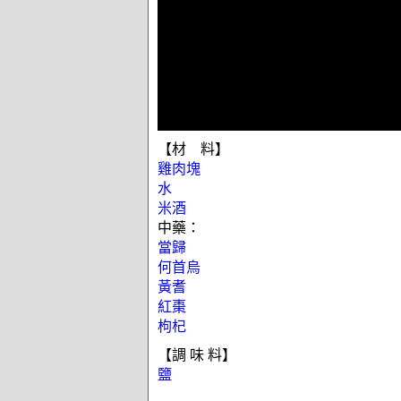
【材 料】
雞肉塊
水
米酒
中藥：
當歸
何首烏
黃耆
紅棗
枸杞
【調 味 料】
鹽