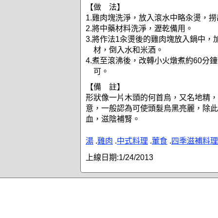
【做 法】
1.雞肉塊洗淨，放入滾水中略汆燙，
2.將中藥材料洗淨，瀝乾備用。
3.將作法1汆燙後的雞肉塊放入鍋中，
材，倒入水和米酒。
4.煮至滾沸後，改轉小火燉煮約60分
可。
【備 註】
形狀像一片木頭的何首烏，又名地精，
意，一般認為可使頭髮烏黑亮麗，除此
血，滋陰補腎。
湯
.
雞肉
.
中式料理
.
葷食
.
四季滋補料理
上線日期:
1/24/2013