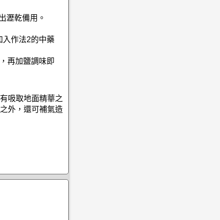
撈出瀝乾備用。
加入作法2的中藥
鐘，再加鹽調味即
有吸取地面精華之
之外，還可補氣造