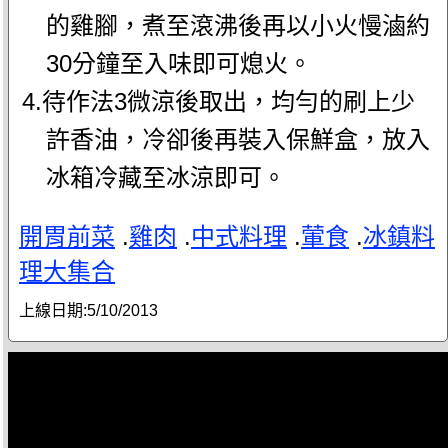
的雞腳，煮至滾沸後再以小火慢滷約
30分鐘至入味即可熄火。
4.待作法3微涼後取出，均勻的刷上少
許香油，冷卻後再裝入保鮮盒，放入
冰箱冷藏至冰涼即可。
開胃前菜
.
雞肉
.
中式料理
.
葷食
.
冰鎮料
理大集合
上線日期:
5/10/2013