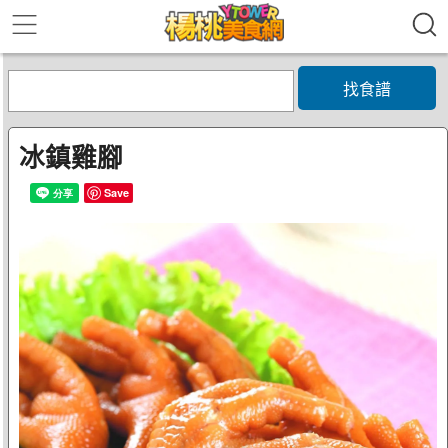
找食譜
冰鎮雞腳
Save