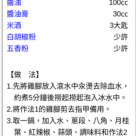
醬油
100㏄
醬油膏
30㏄
米酒
3大匙
白胡椒粉
少許
五香粉
少許
【做 法】
1.先將雞腳放入滾水中汆燙去除血水，
約煮5分鐘後撈起撈起泡入冰水中。
2.將作法1的雞腳剪去指甲備用。
3.取一鍋，加入水、蔥段、八角、月桂
葉、紅辣椒、蒜頭、調味料和作法2