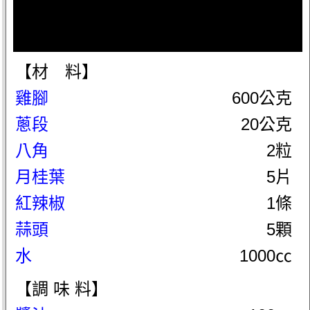
【材 料】
雞腳
600公克
蔥段
20公克
八角
2粒
月桂葉
5片
紅辣椒
1條
蒜頭
5顆
水
1000㏄
【調 味 料】