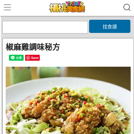
找食譜
椒麻雞調味秘方
Save