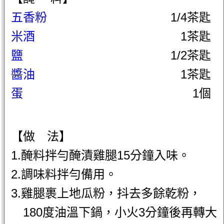
五香粉
1/4茶匙
米酒
1茶匙
鹽
1/2茶匙
醬油
1茶匙
蛋
1個
【做 法】
1.醃料拌勻醃漬雞腿15分鐘入味。
2.調味料拌勻備用。
3.雞腿裹上地瓜粉，抖去多餘乾粉，
180度油溫下鍋，小火3分鐘後再轉大