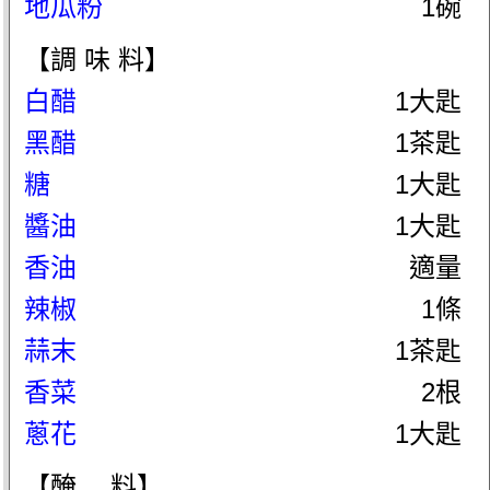
地瓜粉
1碗
【調 味 料】
白醋
1大匙
黑醋
1茶匙
糖
1大匙
醬油
1大匙
香油
適量
辣椒
1條
蒜末
1茶匙
香菜
2根
蔥花
1大匙
【醃 料】