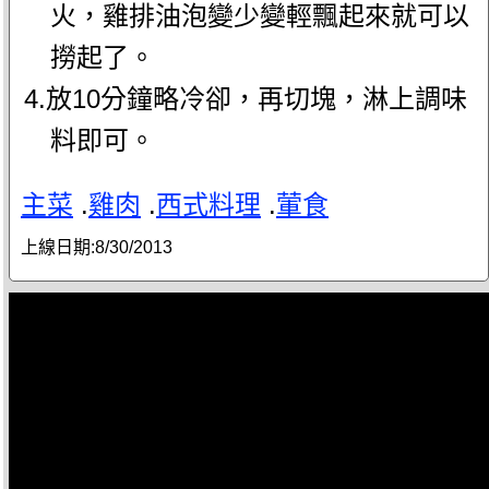
火，雞排油泡變少變輕飄起來就可以
撈起了。
4.放10分鐘略冷卻，再切塊，淋上調味
料即可。
主菜
.
雞肉
.
西式料理
.
葷食
上線日期:
8/30/2013