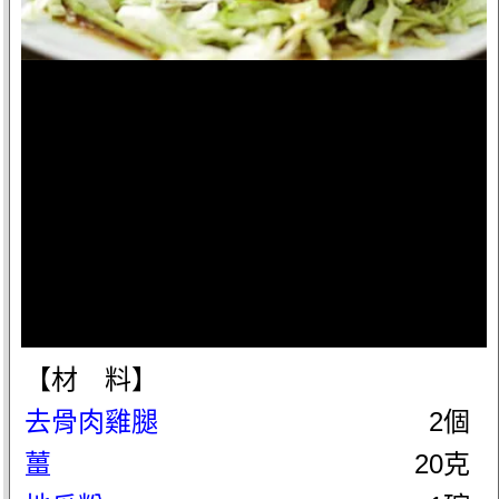
【材 料】
去骨肉雞腿
2個
薑
20克