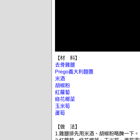
【材 料】
去骨雞腿
Prego義大利麵醬
米酒
胡椒粉
紅蘿蔔
綠花椰菜
玉米筍
蘆筍
【做 法】
1.雞腿排先用米酒、胡椒粉略醃一下。