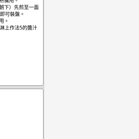
燙熟備用。
皮朝下）先煎至一面
即可裝盤。
用。
，淋上作法5的醬汁
）