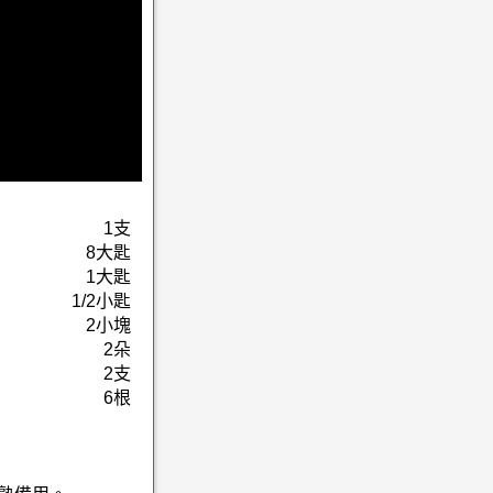
1支
8大匙
1大匙
1/2小匙
2小塊
2朵
2支
6根