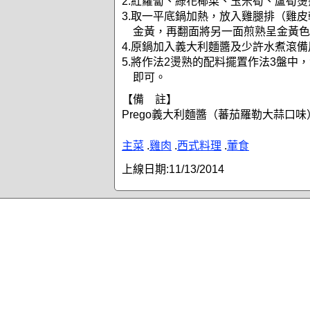
2.紅蘿蔔、綠花椰菜、玉米筍、蘆筍
3.取一平底鍋加熱，放入雞腿排（雞
金黃，再翻面將另一面煎熟呈金黃色
4.原鍋加入義大利麵醬及少許水煮滾備
5.將作法2燙熟的配料擺置作法3盤中
即可。
【備 註】
Prego義大利麵醬（蕃茄羅勒大蒜口味
主菜
.
雞肉
.
西式料理
.
葷食
上線日期:
11/13/2014