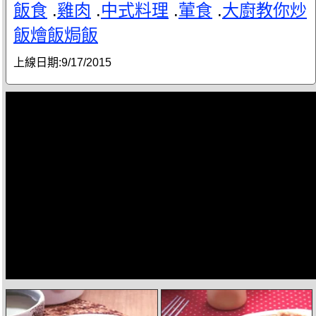
飯食
.
雞肉
.
中式料理
.
葷食
.
大廚教你炒
飯燴飯焗飯
上線日期:
9/17/2015