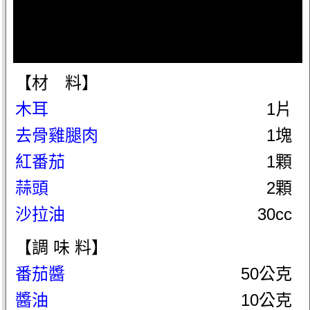
【材 料】
木耳
1片
去骨雞腿肉
1塊
紅番茄
1顆
蒜頭
2顆
沙拉油
30cc
【調 味 料】
番茄醬
50公克
醬油
10公克