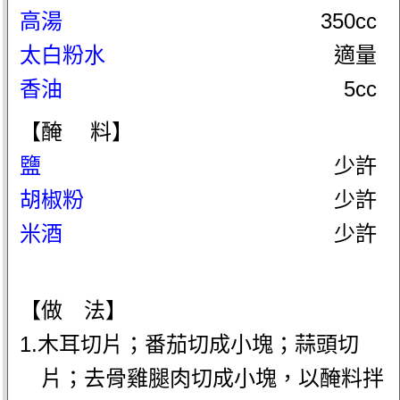
高湯
350cc
太白粉水
適量
香油
5cc
【醃 料】
鹽
少許
胡椒粉
少許
米酒
少許
【做 法】
1.木耳切片；番茄切成小塊；蒜頭切
片；去骨雞腿肉切成小塊，以醃料拌