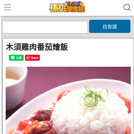
找食譜
木須雞肉番茄燴飯
Save