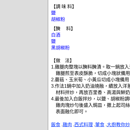
【調 味 料】
鹽
胡椒粉
【醃 料】
白酒
鹽
黑胡椒粉
【做 法】
1.雞腿肉整塊以醃料醃漬。取一鍋放
雞腿煎至表皮酥脆，切成小塊狀備用
2.蘑菇、玉米筍、小黃瓜切成小塊備用
3.作法1鍋中加入奶油燒融，續放入洋
材料拌炒，再放百里香、高湯與鮮奶
4.最後加入白飯拌炒，以鹽、胡椒粉調
雞肉塊炒勻後盛入焗皿，撒上起司絲
表面融化即可。
飯食
.
雞肉
.
西式料理
.
葷食
.
大廚教你炒