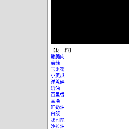
【材 料】
雞腿肉
蘑菇
玉米筍
小黃瓜
洋蔥碎
奶油
百里香
高湯
鮮奶油
白飯
起司絲
沙拉油