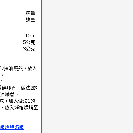
適量
適量
10cc
5公克
3公克
入沙拉油燒熱，放入
。
。
蔥碎炒香、做法2的
油燉煮。
味，加入做法1的
，放入烤箱焗烤至
飯燴飯焗飯