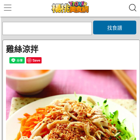
找食譜
雞絲涼拌
Save