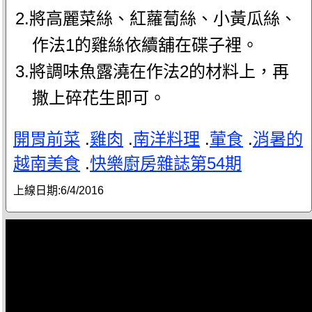
2.將高麗菜絲、紅蘿蔔絲、小黃瓜絲、
作法1的雞絲依續舖在碟子裡。
3.將調味魚露澆在作法2的材料上，再
撒上碎花生即可。
開胃前菜
.
雞肉
.
南洋料理
.
葷食
.
消暑的
越南美食
.
快樂廚房雜誌第54期
上線日期:
6/4/2016