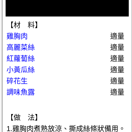
【材 料】
雞胸肉
適量
高麗菜絲
適量
紅蘿蔔絲
適量
小黃瓜絲
適量
碎花生
適量
調味魚露
適量
【做 法】
1.雞胸肉煮熟放涼、撕成絲條狀備用。