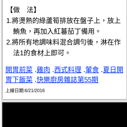
【做 法】
1.將燙熟的綠蘆筍排放在盤子上，放上
鮪魚，再加入紅蕃茄丁備用。
2.將所有地調味料混合調勻後，淋在作
法1的食材上即可。
開胃前菜
.
雞肉
.
西式料理
.
葷食
.
夏日開
胃下飯菜
.
快樂廚房雜誌第55期
上線日期:
6/21/2016