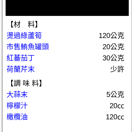
【材 料】
燙過綠蘆筍
120公克
市售鮪魚罐頭
20公克
紅蕃茄丁
30公克
荷蘭芹末
少許
【調 味 料】
大蒜末
5公克
檸檬汁
20㏄
橄欖油
120㏄