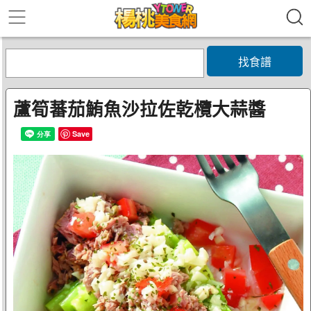
找食譜
蘆筍蕃茄鮪魚沙拉佐乾欖大蒜醬
Save