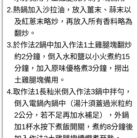
2.熱鍋加入沙拉油，放入薑末、蒜末以
及紅蔥末略炒，再放入所有香料略為
翻炒。
3.於作法2鍋中加入作法1土雞腿塊翻炒
約2分鐘，倒入水和鹽以小火煮約15
分鐘，加入原味優格煮3分鐘，撈出
土雞腿塊備用。
4.取作法1長秈米倒入作法3鍋中拌勻，
倒入電鍋內鍋中（湯汁須蓋過米粒約
2公分，若不足再加水補足），外鍋
加1杯水按下煮飯開關，煮約8分鐘後