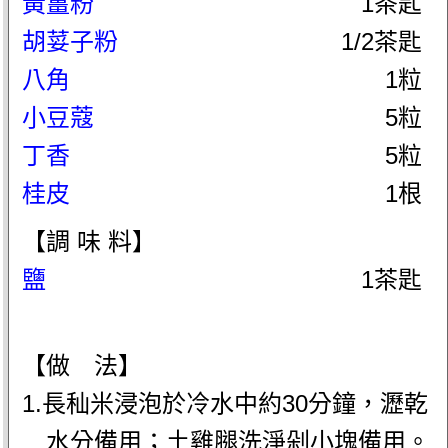
黃薑粉
1茶匙
胡荽子粉
1/2茶匙
八角
1粒
小豆蔻
5粒
丁香
5粒
桂皮
1根
【調 味 料】
鹽
1茶匙
【做 法】
1.長秈米浸泡於冷水中約30分鐘，瀝乾
水分備用；土雞腿洗淨剁小塊備用。