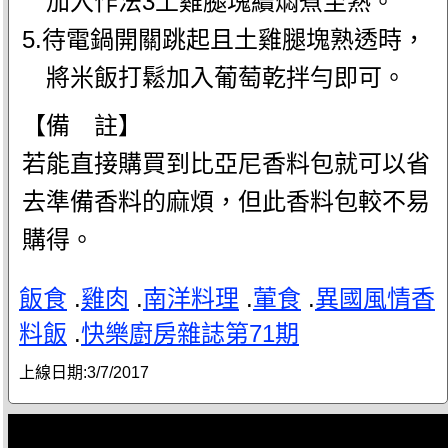
加入作法3土雞腿塊續燜煮至熟。
5.待電鍋開關跳起且土雞腿塊熟透時，
將米飯打鬆加入葡萄乾拌勻即可。
【備 註】
若能直接購買到比亞尼香料包就可以省
去準備香料的麻煩，但此香料包較不易
購得。
飯食
.
雞肉
.
南洋料理
.
葷食
.
異國風情香
料飯
.
快樂廚房雜誌第71期
上線日期:
3/7/2017