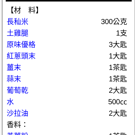
【材 料】
長秈米
300公克
土雞腿
1支
原味優格
3大匙
紅蔥頭末
1大匙
薑末
1茶匙
蒜末
1茶匙
葡萄乾
2大匙
水
500㏄
沙拉油
2大匙
香料：