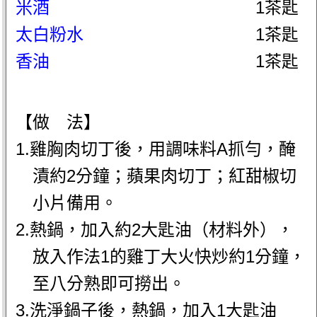
米酒
1茶匙
太白粉水
1茶匙
香油
1茶匙
【做 法】
1.雞胸肉切丁後，用調味料A抓勻，醃
漬約2分鐘；蘋果肉切丁；紅甜椒切
小片備用。
2.熱鍋，加入約2大匙油（材料外），
放入作法1的雞丁大火快炒約1分鐘，
至八分熟即可撈出。
3.洗淨鍋子後，熱鍋，加入1大匙油