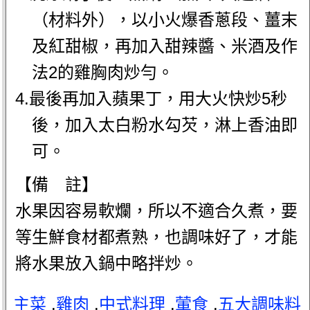
（材料外），以小火爆香蔥段、薑末
及紅甜椒，再加入甜辣醬、米酒及作
法2的雞胸肉炒勻。
4.最後再加入蘋果丁，用大火快炒5秒
後，加入太白粉水勾芡，淋上香油即
可。
【備 註】
水果因容易軟爛，所以不適合久煮，要
等生鮮食材都煮熟，也調味好了，才能
將水果放入鍋中略拌炒。
主菜
.
雞肉
.
中式料理
.
葷食
.
五大調味料