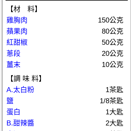
【材 料】
雞胸肉
150公克
蘋果肉
80公克
紅甜椒
50公克
蔥段
20公克
薑末
10公克
【調 味 料】
A.太白粉
1茶匙
鹽
1/8茶匙
蛋白
1大匙
B.甜辣醬
2大匙