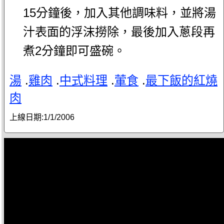
15分鐘後，加入其他調味料，並將湯
汁表面的浮沫撈除，最後加入蔥段再
煮2分鐘即可盛碗。
湯
.
雞肉
.
中式料理
.
葷食
.
最下飯的紅燒
肉
上線日期:
1/1/2006