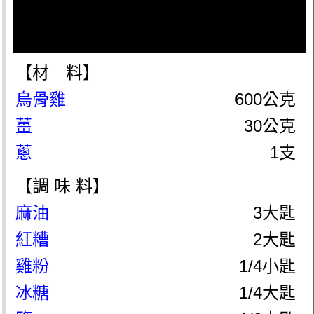
【材 料】
烏骨雞
600公克
薑
30公克
蔥
1支
【調 味 料】
麻油
3大匙
紅糟
2大匙
雞粉
1/4小匙
冰糖
1/4大匙