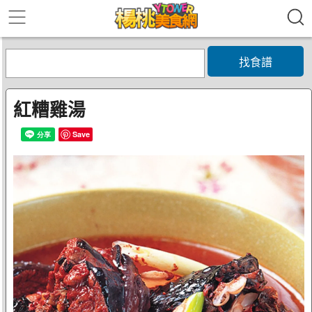
找食譜
紅糟雞湯
Save