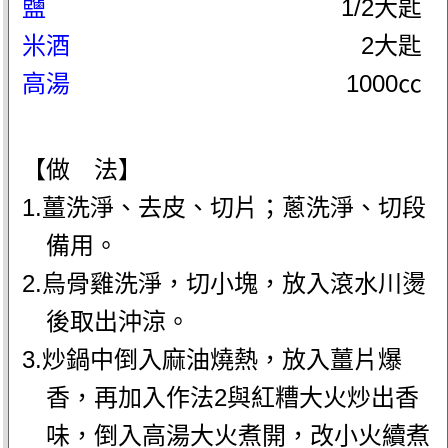
鹽
1/2大匙
米酒
2大匙
高湯
1000㏄
【做 法】
1.薑洗淨、去皮、切片；蔥洗淨、切段
備用。
2.烏骨雞洗淨，切小塊，放入滾水川燙
後取出沖涼。
3.炒鍋中倒入麻油燒熱，放入薑片爆
香，再加入作法2與紅糟大火炒出香
味，倒入高湯大火煮開，改小火續煮