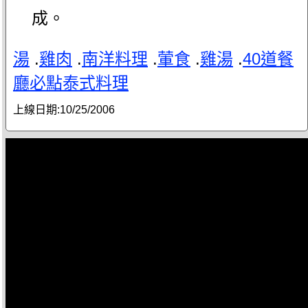
成。
湯
.
雞肉
.
南洋料理
.
葷食
.
雞湯
.
40道餐
廳必點泰式料理
上線日期:
10/25/2006