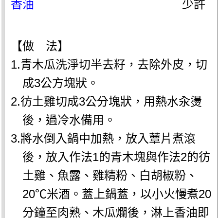
香油
少許
【做 法】
1.青木瓜洗淨切半去籽，去除外皮，切
成3公方塊狀。
2.彷土雞切成3公分塊狀，用熱水汆燙
後，過冷水備用。
3.將水倒入鍋中加熱，放入蕈片煮滾
後，放入作法1的青木塊與作法2的彷
土雞、魚露、雞精粉、白胡椒粉、
20℃米酒。蓋上鍋蓋，以小火慢煮20
分鐘至肉熟、木瓜爛後，淋上香油即