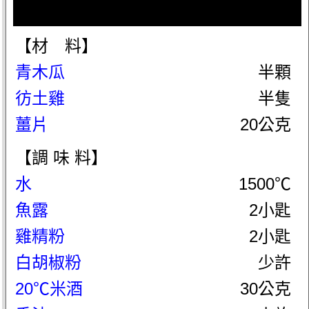
【材 料】
青木瓜
半顆
彷土雞
半隻
薑片
20公克
【調 味 料】
水
1500℃
魚露
2小匙
雞精粉
2小匙
白胡椒粉
少許
20℃米酒
30公克