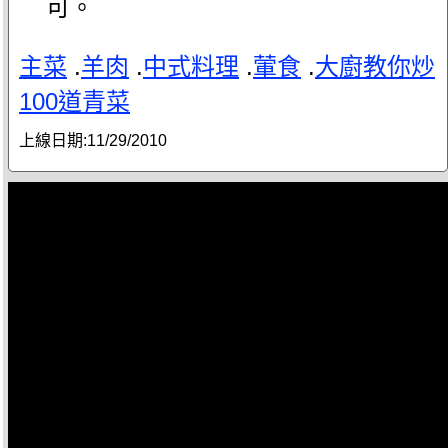
可。
主菜
.
羊肉
.
中式料理
.
葷食
.
大廚教你炒
100道青菜
上線日期:
11/29/2010