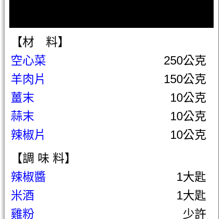
【材 料】
空心菜
250公克
羊肉片
150公克
薑末
10公克
蒜末
10公克
辣椒片
10公克
【調 味 料】
辣椒醬
1大匙
米酒
1大匙
雞粉
少許