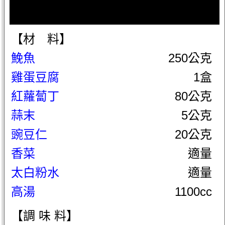
【材 料】
鮸魚
250公克
雞蛋豆腐
1盒
紅蘿蔔丁
80公克
蒜末
5公克
豌豆仁
20公克
香菜
適量
太白粉水
適量
高湯
1100cc
【調 味 料】