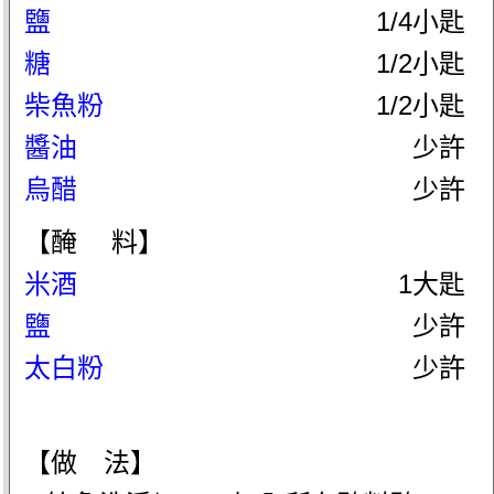
鹽
1/4小匙
糖
1/2小匙
柴魚粉
1/2小匙
醬油
少許
烏醋
少許
【醃 料】
米酒
1大匙
鹽
少許
太白粉
少許
【做 法】