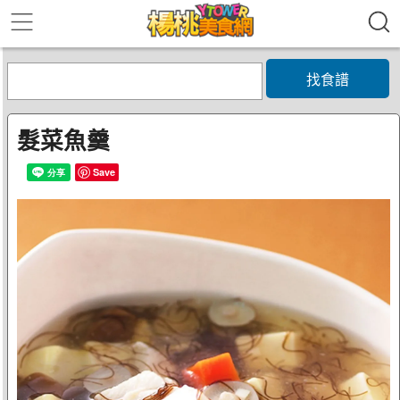
找食譜
髮菜魚羹
Save