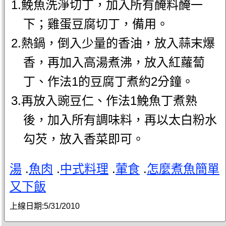
1.鮸魚洗淨切丁，加入所有醃料醃一
下；雞蛋豆腐切丁，備用。
2.熱鍋，倒入少量的香油，放入蒜末爆
香，再加入高湯煮沸，放入紅蘿蔔
丁、作法1的豆腐丁煮約2分鐘。
3.再放入豌豆仁、作法1鮸魚丁煮熟
後，加入所有調味料，再以太白粉水
勾芡，放入香菜即可。
湯
.
魚肉
.
中式料理
.
葷食
.
怎麼煮魚簡單
又下飯
上線日期:
5/31/2010