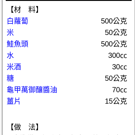
【材 料】
白蘿蔔
500公克
米
50公克
鮭魚頭
500公克
水
300㏄
米酒
30㏄
糖
50公克
龜甲萬御釀醬油
70㏄
薑片
15公克
【做 法】