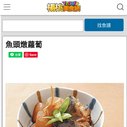
找食譜
魚頭燉蘿蔔
Save