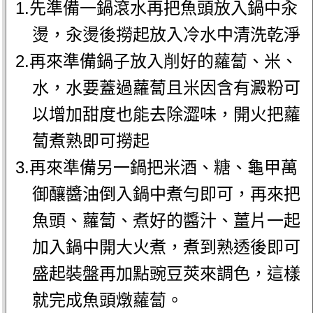
1.先準備一鍋滾水再把魚頭放入鍋中汆
燙，汆燙後撈起放入冷水中清洗乾淨
2.再來準備鍋子放入削好的蘿蔔、米、
水，水要蓋過蘿蔔且米因含有澱粉可
以增加甜度也能去除澀味，開火把蘿
蔔煮熟即可撈起
3.再來準備另一鍋把米酒、糖、龜甲萬
御釀醬油倒入鍋中煮勻即可，再來把
魚頭、蘿蔔、煮好的醬汁、薑片一起
加入鍋中開大火煮，煮到熟透後即可
盛起裝盤再加點豌豆莢來調色，這樣
就完成魚頭燉蘿蔔。