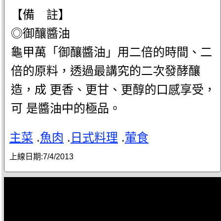
【備 註】
◎御釀醬油
龜甲萬「御釀醬油」用二倍的時間、二
倍的原料，透過最講究的二次發酵釀
造，成 更香、更甘、更醇的口感享受，
可 是醬油中的極品。
主菜
.
魚肉
.
日式料理
.
葷食
上線日期:
7/4/2013