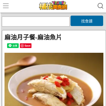
找食譜
麻油月子餐-麻油魚片
Save