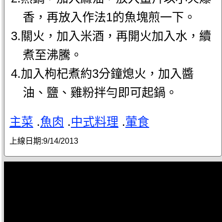
香，再放入作法1的魚塊煎一下。
3.關火，加入米酒，再開火加入水，續
煮至沸騰。
4.加入枸杞煮約3分鐘熄火，加入醬
油、鹽、雞粉拌勻即可起鍋。
主菜
.
魚肉
.
中式料理
.
葷食
上線日期:
9/14/2013