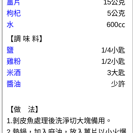
薑片
15公克
枸杞
5公克
水
600㏄
【調 味 料】
鹽
1/4小匙
雞粉
1/2小匙
米酒
3大匙
醬油
少許
【做 法】
1.剝皮魚處理後洗淨切大塊備用。
2.熱鍋，加入麻油，放入薑片以小火爆