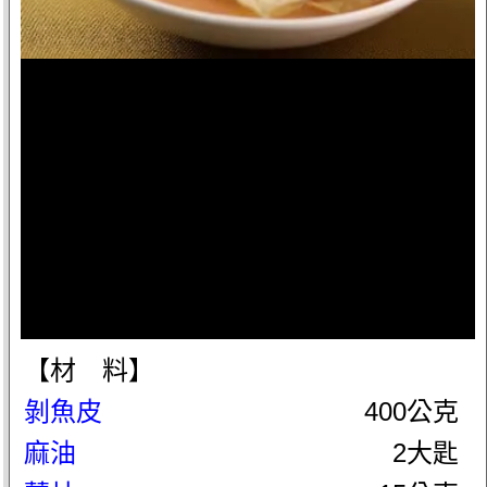
【材 料】
剝魚皮
400公克
麻油
2大匙