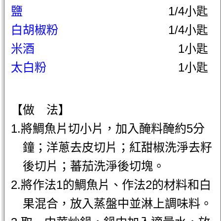
鹽
1/4小匙
白胡椒粉
1/4小匙
米酒
1小匙
太白粉
1小匙
【做 法】
1.將鯛魚片切小片，加入醃料醃約5分
鐘；洋蔥去皮切片；紅甜椒洗淨去籽
後切片；蕃茄洗淨後切塊。
2.將作法1的鯛魚片、作法2的材料和白
果混合，放入蒸盤中並淋上調味料。