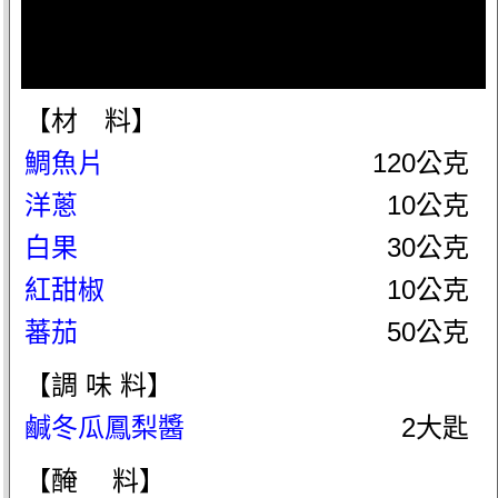
【材 料】
鯛魚片
120公克
洋蔥
10公克
白果
30公克
紅甜椒
10公克
蕃茄
50公克
【調 味 料】
鹹冬瓜鳳梨醬
2大匙
【醃 料】