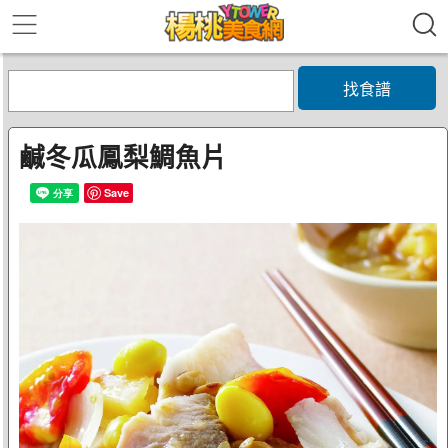
找食譜
鹹冬瓜鳳梨鯛魚片
Save