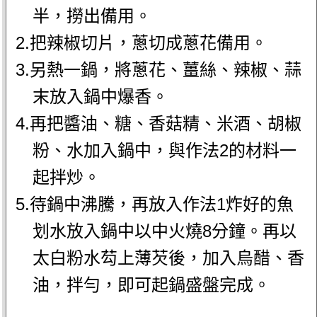
半，撈出備用。
2.把辣椒切片，蔥切成蔥花備用。
3.另熱一鍋，將蔥花、薑絲、辣椒、蒜
末放入鍋中爆香。
4.再把醬油、糖、香菇精、米酒、胡椒
粉、水加入鍋中，與作法2的材料一
起拌炒。
5.待鍋中沸騰，再放入作法1炸好的魚
划水放入鍋中以中火燒8分鐘。再以
太白粉水芶上薄芡後，加入烏醋、香
油，拌勻，即可起鍋盛盤完成。