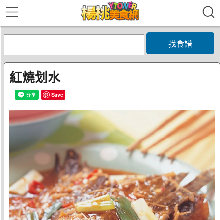
找食譜
紅燒划水
Save