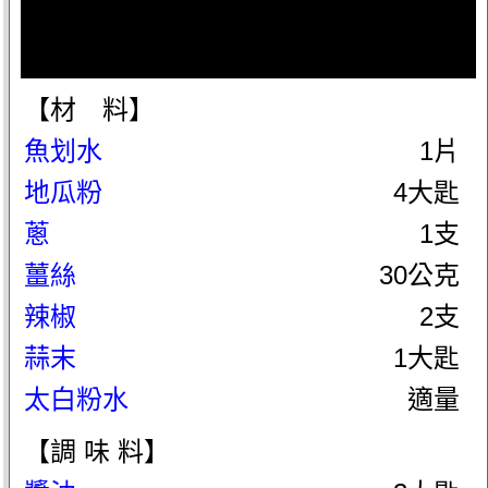
【材 料】
魚划水
1片
地瓜粉
4大匙
蔥
1支
薑絲
30公克
辣椒
2支
蒜末
1大匙
太白粉水
適量
【調 味 料】