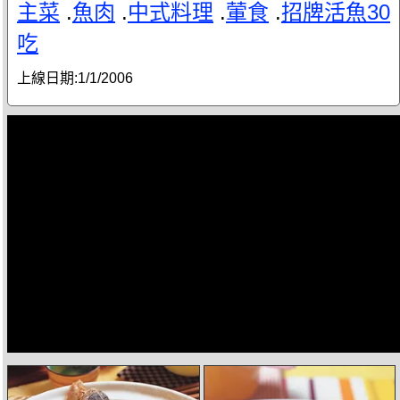
主菜
.
魚肉
.
中式料理
.
葷食
.
招牌活魚30
吃
上線日期:
1/1/2006