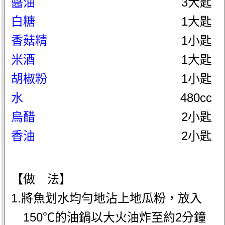
醬油
3大匙
白糖
1大匙
香菇精
1小匙
米酒
1大匙
胡椒粉
1小匙
水
480cc
烏醋
2小匙
香油
2小匙
【做 法】
1.將魚划水均勻地沾上地瓜粉，放入
150℃的油鍋以大火油炸至約2分鐘