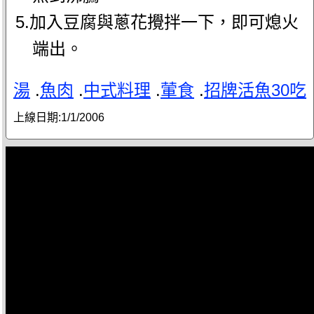
5.加入豆腐與蔥花攪拌一下，即可熄火
端出。
湯
.
魚肉
.
中式料理
.
葷食
.
招牌活魚30吃
上線日期:
1/1/2006