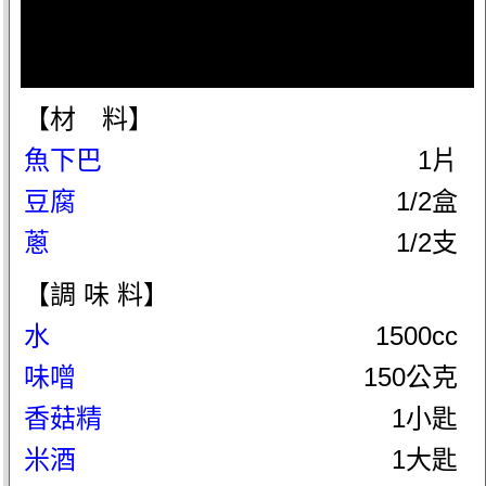
【材 料】
魚下巴
1片
豆腐
1/2盒
蔥
1/2支
【調 味 料】
水
1500cc
味噌
150公克
香菇精
1小匙
米酒
1大匙