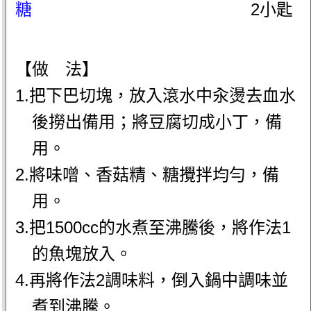
糖
2小匙
【做 法】
1.把下巴切塊，放入滾水中汆燙去血水
後撈出備用；將豆腐切成小丁，備
用。
2.將味噌、香菇精、糖攪拌均勻，備
用。
3.把1500cc的水煮至沸騰後，將作法1
的魚塊放入。
4.再將作法2調味料，倒入鍋中調味並
煮到沸騰。