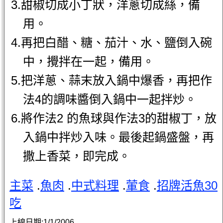
3.甜椒切成小丁狀，洋蔥切成絲，備
用。
4.再把白醋、糖、茄汁、水、鹽倒入碗
中，攪拌在一起，備用。
5.把洋蔥、蒜末放入鍋中爆香，再把作
法4的調味醬倒入鍋中一起拌炒。
6.將作法2 的魚球與作法3的甜椒丁，放
入鍋中拌炒入味。最後起鍋盛盤，再
撒上香菜，即完成。
主菜
.
魚肉
.
中式料理
.
葷食
.
招牌活魚30
吃
上線日期:
1/1/2006