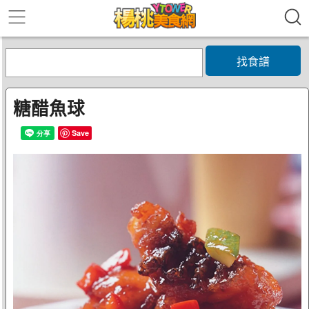
找食譜
糖醋魚球
Save