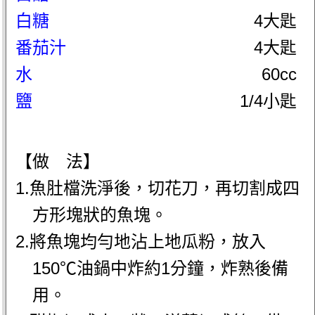
白糖
4大匙
番茄汁
4大匙
水
60cc
鹽
1/4小匙
【做 法】
1.魚肚檔洗淨後，切花刀，再切割成四
方形塊狀的魚塊。
2.將魚塊均勻地沾上地瓜粉，放入
150℃油鍋中炸約1分鐘，炸熟後備
用。