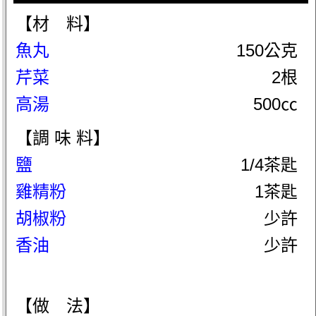
【材 料】
魚丸
150公克
芹菜
2根
高湯
500㏄
【調 味 料】
鹽
1/4茶匙
雞精粉
1茶匙
胡椒粉
少許
香油
少許
【做 法】