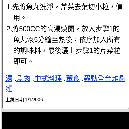
1.先將魚丸洗淨，芹菜去葉切小粒，備
用。
2.將500CC的高湯燒開，放入步驟1的
魚丸滾5分鐘至熟後，依序加入所有
的調味料，最後灑上步驟1的芹菜粒
即可。
湯
.
魚肉
.
中式料理
.
葷食
.
轟動全台炸醬
麵
上線日期:
1/1/2006