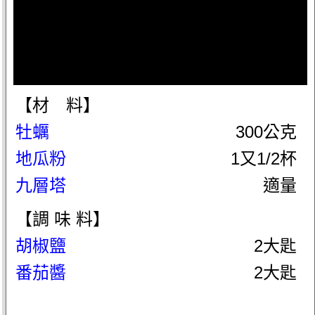
【材 料】
牡蠣
300公克
地瓜粉
1又1/2杯
九層塔
適量
【調 味 料】
胡椒鹽
2大匙
番茄醬
2大匙