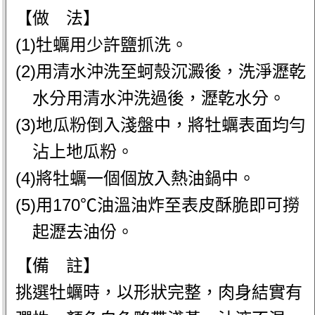
【做 法】
(1)牡蠣用少許鹽抓洗。
(2)用清水沖洗至蚵殼沉澱後，洗淨瀝乾
水分用清水沖洗過後，瀝乾水分。
(3)地瓜粉倒入淺盤中，將牡蠣表面均勻
沾上地瓜粉。
(4)將牡蠣一個個放入熱油鍋中。
(5)用170℃油溫油炸至表皮酥脆即可撈
起瀝去油份。
【備 註】
挑選牡蠣時，以形狀完整，肉身結實有