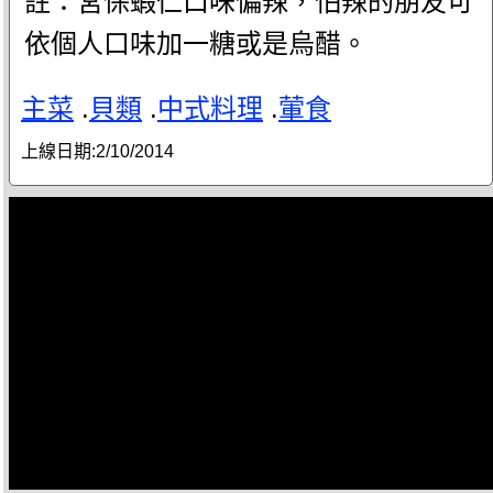
註：宮保蝦仁口味偏辣，怕辣的朋友可
依個人口味加一糖或是烏醋。
主菜
.
貝類
.
中式料理
.
葷食
上線日期:
2/10/2014