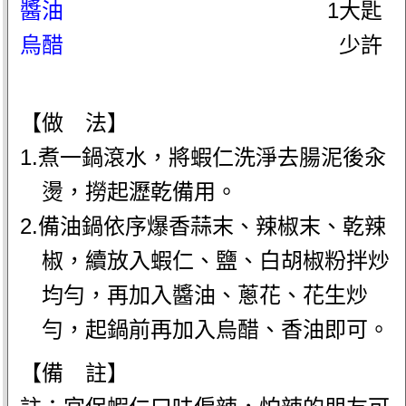
醬油
1大匙
烏醋
少許
【做 法】
1.煮一鍋滾水，將蝦仁洗淨去腸泥後汆
燙，撈起瀝乾備用。
2.備油鍋依序爆香蒜末、辣椒末、乾辣
椒，續放入蝦仁、鹽、白胡椒粉拌炒
均勻，再加入醬油、蔥花、花生炒
勻，起鍋前再加入烏醋、香油即可。
【備 註】