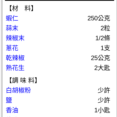
【材 料】
蝦仁
250公克
蒜末
2粒
辣椒末
1/2條
蔥花
1支
乾辣椒
25公克
熟花生
2大匙
【調 味 料】
白胡椒粉
少許
鹽
少許
香油
1小匙