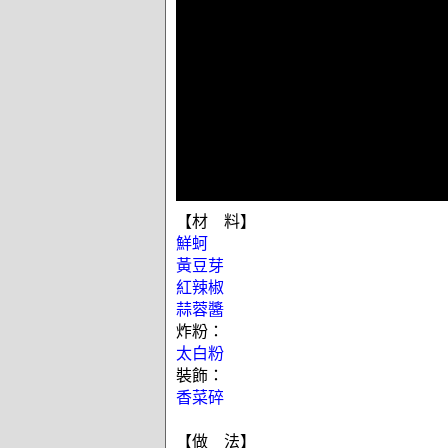
【材 料】
鮮蚵
黃豆芽
紅辣椒
蒜蓉醬
炸粉：
太白粉
裝飾：
香菜碎
【做 法】