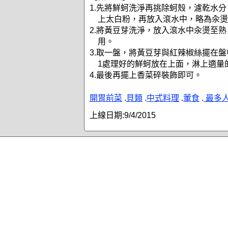
1.先將鮮蚵洗淨再挑除蚵殼，濾乾水
上太白粉，再放入滾水中，略為汆燙
2.將黃豆芽洗淨，放入滾水中汆燙至
用。
3.取一盤，將黃豆芽與紅辣椒絲擺在
1處理好的鮮蚵放在上面，淋上適量
4.最後再擺上香菜碎裝飾即可。
開胃前菜
.
貝類
.
中式料理
.
葷食
.
最多
上線日期:
9/4/2015