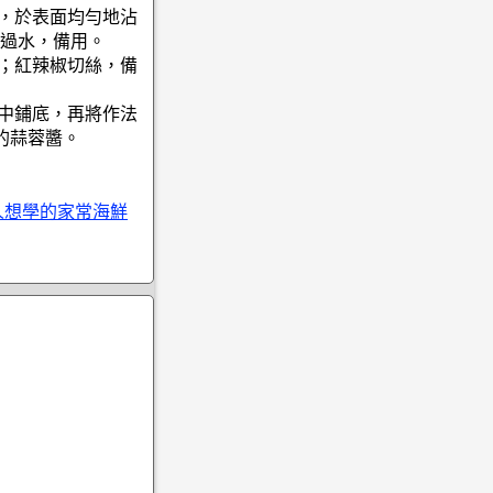
分，於表面均勻地沾
過水，備用。
熟；紅辣椒切絲，備
盤中鋪底，再將作法
的蒜蓉醬。
人想學的家常海鮮