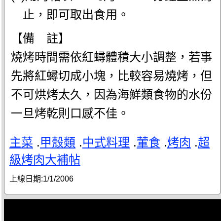
止，即可取出食用。
【備 註】
燒烤時間需依紅蟳體積大小調整，若事
先將紅蟳切成小塊，比較容易燒烤，但
不可烘烤太久，因為海鮮類食物的水份
一旦烤乾則口感不佳。
主菜
.
甲殼類
.
中式料理
.
葷食
.
烤肉
.
超
級烤肉大補帖
上線日期:
1/1/2006