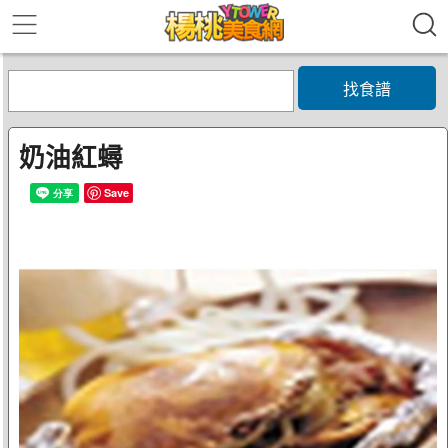
找食譜
奶油紅蟳
Save