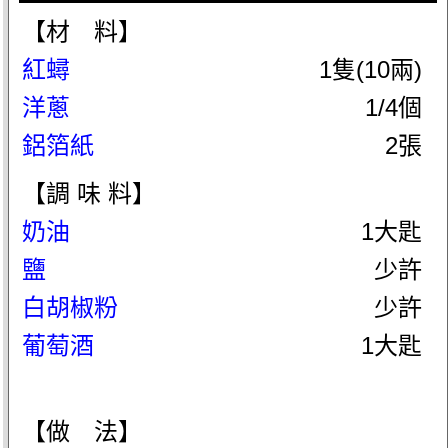
【材 料】
紅蟳
1隻(10兩)
洋蔥
1/4個
鋁箔紙
2張
【調 味 料】
奶油
1大匙
鹽
少許
白胡椒粉
少許
葡萄酒
1大匙
【做 法】