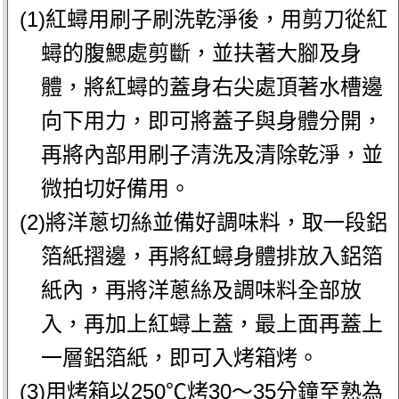
(1)紅蟳用刷子刷洗乾淨後，用剪刀從紅
蟳的腹鰓處剪斷，並扶著大腳及身
體，將紅蟳的蓋身右尖處頂著水槽邊
向下用力，即可將蓋子與身體分開，
再將內部用刷子清洗及清除乾淨，並
微拍切好備用。
(2)將洋蔥切絲並備好調味料，取一段鋁
箔紙摺邊，再將紅蟳身體排放入鋁箔
紙內，再將洋蔥絲及調味料全部放
入，再加上紅蟳上蓋，最上面再蓋上
一層鋁箔紙，即可入烤箱烤。
(3)用烤箱以250℃烤30～35分鐘至熟為