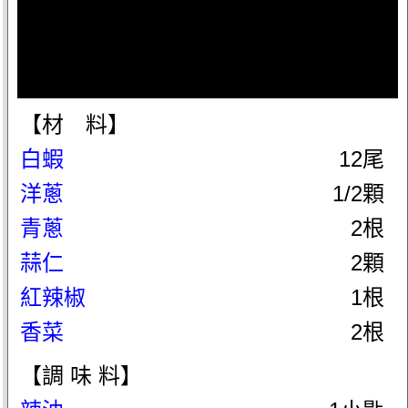
【材 料】
白蝦
12尾
洋蔥
1/2顆
青蔥
2根
蒜仁
2顆
紅辣椒
1根
香菜
2根
【調 味 料】