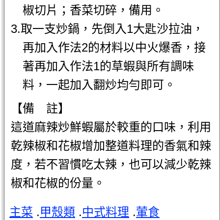
椒切片；香菜切碎，備用。
3.取一支炒鍋，先倒入1大匙沙拉油，
再加入作法2的材料以中火爆香，接
著再加入作法1的草蝦與所有調味
料，一起加入翻炒均勻即可。
【備 註】
這道麻辣炒鮮蝦屬於較重的口味，利用
乾辣椒和花椒增加整道料理的香氣和辣
度，若不習慣吃太辣，也可以減少乾辣
椒和花椒的份量。
主菜
.
甲殼類
.
中式料理
.
葷食