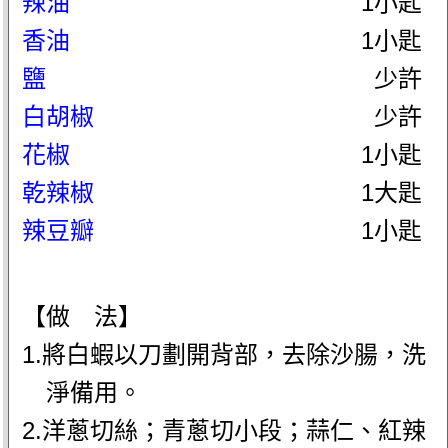
辣油
1小匙
香油
1小匙
鹽
少許
白胡椒
少許
花椒
1小匙
乾辣椒
1大匙
辣豆瓣
1小匙
【做 法】
1.將白蝦以刀劃開背部，去除沙腸，洗
淨備用。
2.洋蔥切絲；青蔥切小段；蒜仁、紅辣