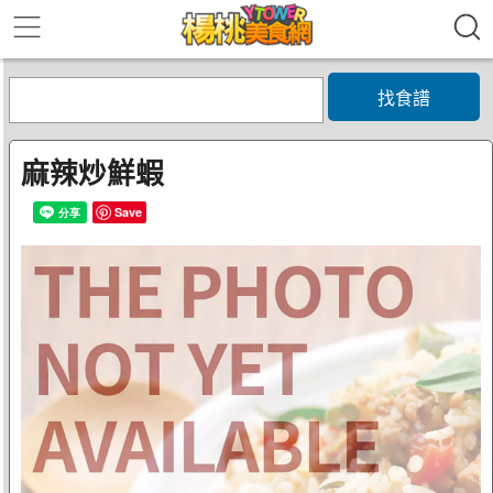
找食譜
麻辣炒鮮蝦
Save