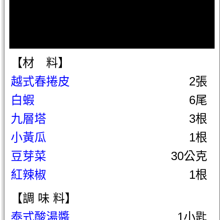
【材 料】
越式春捲皮
2張
白蝦
6尾
九層塔
3根
小黃瓜
1根
豆芽菜
30公克
紅辣椒
1根
【調 味 料】
泰式酸湯醬
1小匙