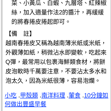
菜、小黃瓜、白蝦、九層塔、紅辣椒
絲，加入適量作法2的醬汁，再緩緩
的將春捲皮捲起即可。
【備 註】
越南春捲皮又稱為越南薄米紙或米紙，
外觀薄如紙，稍微沾水即變軟，吃起來
Q彈，最常用以包裹海鮮類食材，將餅
皮泡軟時千萬要注意，不要沾太多水和
泡太久，因為米紙很薄，容易泡爛。
小吃
.
甲殼類
.
南洋料理
.
葷食
.
10分鐘如
何做出豐盛早餐