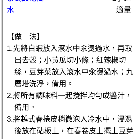
水
適量
【做 法】
1.先將白蝦放入滾水中汆燙過水，再取
出去殼；小黃瓜切小條；紅辣椒切
絲，豆芽菜放入滾水中汆燙過水；九
層塔洗淨，備用。
2.將所有調味料一起攪拌均勻成醬汁，
備用。
3.將越式春捲皮稍微泡入冷水中，浸濕
後放在砧板上，在春卷皮上擺上豆芽