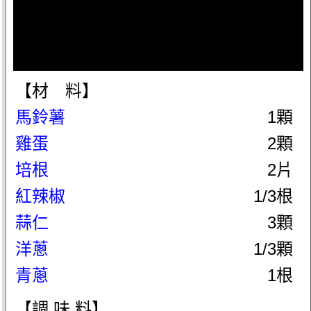
【材 料】
馬鈴薯
1顆
雞蛋
2顆
培根
2片
紅辣椒
1/3根
蒜仁
3顆
洋蔥
1/3顆
青蔥
1根
【調 味 料】