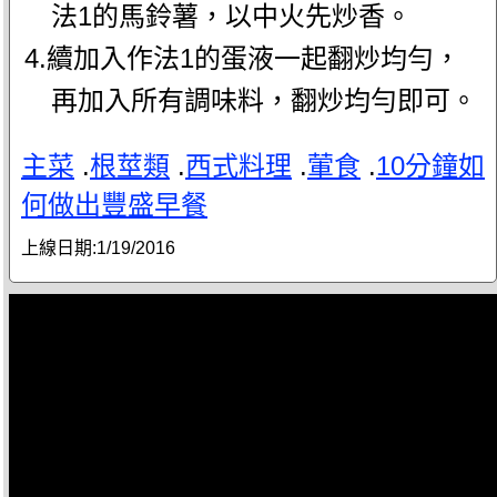
法1的馬鈴薯，以中火先炒香。
4.續加入作法1的蛋液一起翻炒均勻，
再加入所有調味料，翻炒均勻即可。
主菜
.
根莖類
.
西式料理
.
葷食
.
10分鐘如
何做出豐盛早餐
上線日期:
1/19/2016