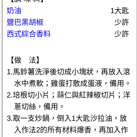
奶油
1大匙
鹽巴黑胡椒
少許
西式綜合香料
少許
【做 法】
1.馬鈴薯洗淨後切成小塊狀，再放入滾
水中煮軟；雞蛋打散成蛋液，備用。
2.培根切小片；蒜仁與紅辣椒切片；洋
蔥切絲，備用。
3.取一支炒鍋，倒入1大匙沙拉油，放
入作法2的所有材料爆香，再加入作