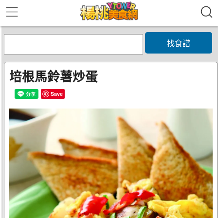
找食譜
培根馬鈴薯炒蛋
Save