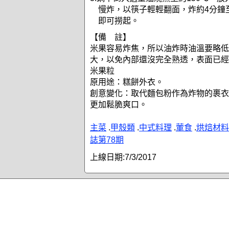
慢炸，以筷子輕輕翻面，炸約4分鐘
即可撈起。
【備 註】
米果容易炸焦，所以油炸時油溫要略低
大，以免內部還沒完全熟透，表面已經
米果粒
原用途：糕餅外衣。
創意變化：取代麵包粉作為炸物的裹衣
更加鬆脆爽口。
主菜
.
甲殼類
.
中式料理
.
葷食
.
烘焙材料
誌第78期
上線日期:
7/3/2017