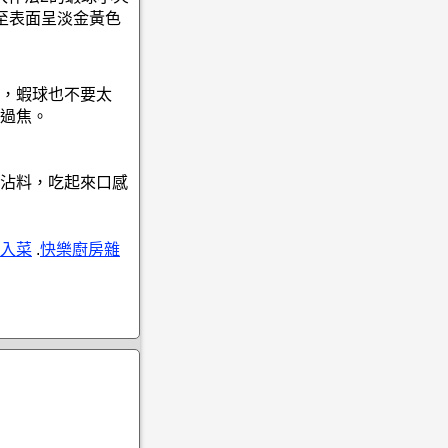
至表面呈淡金黃色
，蝦球也不要太
過焦。
沾料，吃起來口感
入菜
.
快樂廚房雜