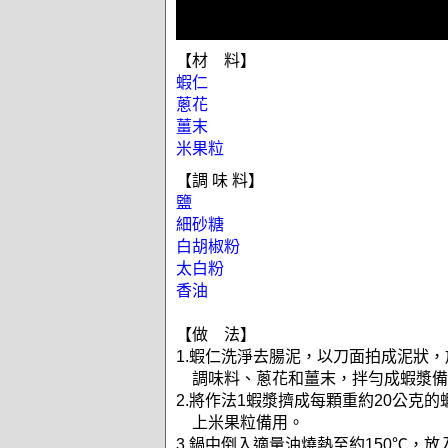
【材 料】
蝦仁
蔥花
薑末
米果粒
【調 味 料】
鹽
細砂糖
白胡椒粉
太白粉
香油
【做 法】
1.蝦仁洗淨去腸泥，以刀面拍成泥狀
調味料、蔥花和薑末，拌勻成蝦漿備
2.將作法1蝦漿擠成每顆重約20公克
上米果粒備用。
3.鍋中倒入適量油燒熱至約150℃，