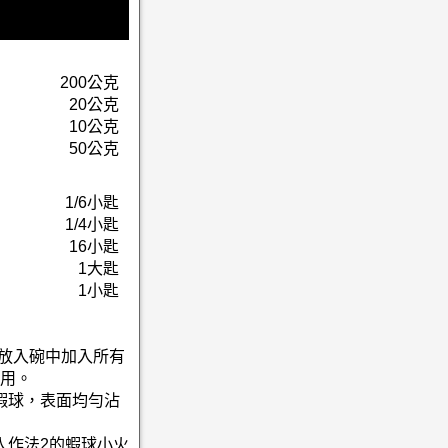
200公克
20公克
10公克
50公克
1/6小匙
1/4小匙
16小匙
1大匙
1小匙
，放入碗中加入所有
用。
的蝦球，表面均勻沾
放入作法2的蝦球小火