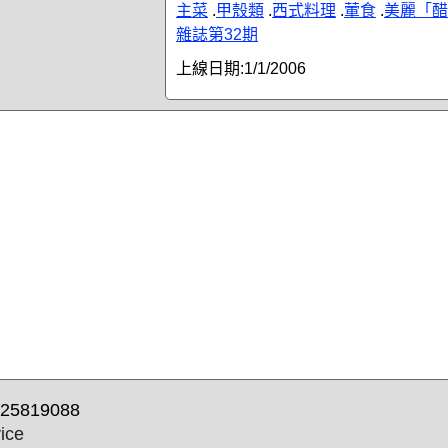
主菜
.
甲殼類
.
西式料理
.
葷食
.
美麗「醋
雜誌第32期
上線日期:
1/1/2006
25819088
ice