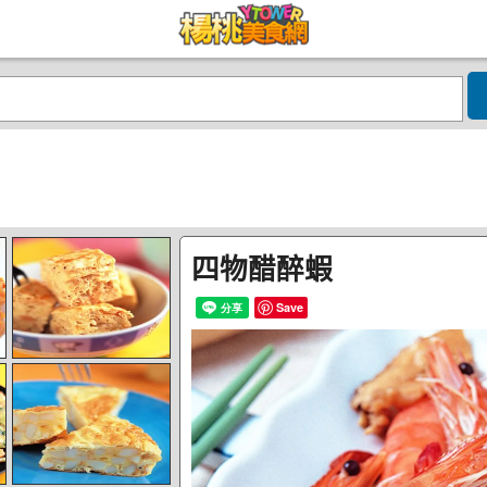
四物醋醉蝦
Save