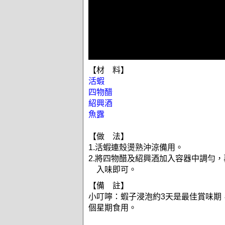
【材 料】
活蝦
四物醋
紹興酒
魚露
【做 法】
1.活蝦連殼燙熟沖涼備用。
2.將四物醋及紹興酒加入容器中調勻
入味即可。
【備 註】
小叮嚀：蝦子浸泡約3天是最佳賞味期
個星期食用。