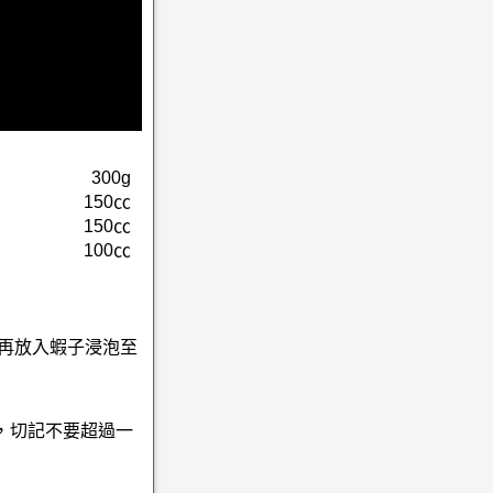
300g
150㏄
150㏄
100㏄
，再放入蝦子浸泡至
，切記不要超過一