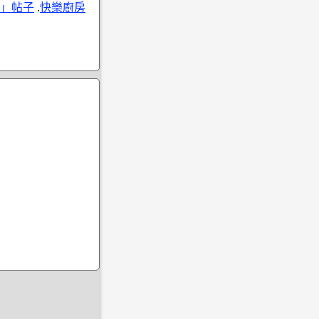
」帖子
.
快樂廚房