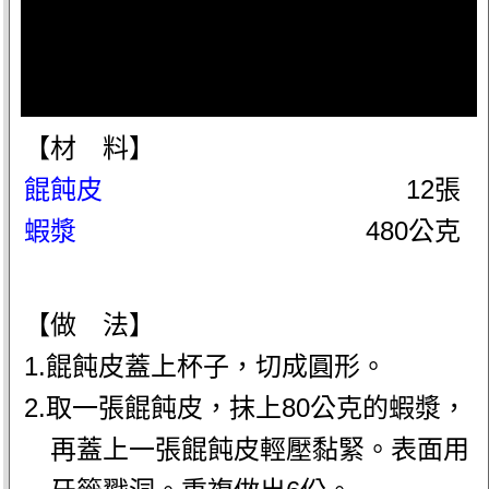
【材 料】
餛飩皮
12張
蝦漿
480公克
【做 法】
1.餛飩皮蓋上杯子，切成圓形。
2.取一張餛飩皮，抹上80公克的蝦漿，
再蓋上一張餛飩皮輕壓黏緊。表面用