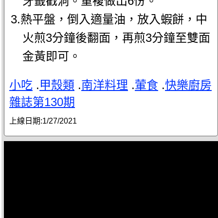
牙籤戳洞。重複做出6份。
3.熱平盤，倒入適量油，放入蝦餅，中
火煎3分鐘後翻面，再煎3分鐘至雙面
金黃即可。
小吃
.
甲殼類
.
南洋料理
.
葷食
.
快樂廚房
雜誌第130期
上線日期:
1/27/2021