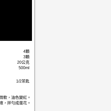
4顆
3顆
20公克
500ml
1/2茶匙
至微軟，油色變紅。
蛋液，拌勻成蛋花。