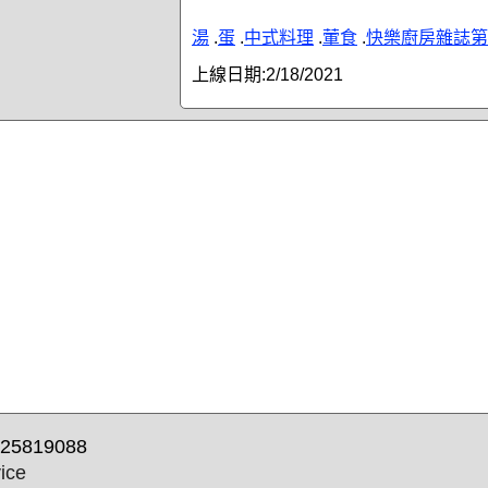
湯
.
蛋
.
中式料理
.
葷食
.
快樂廚房雜誌第
上線日期:
2/18/2021
25819088
ice