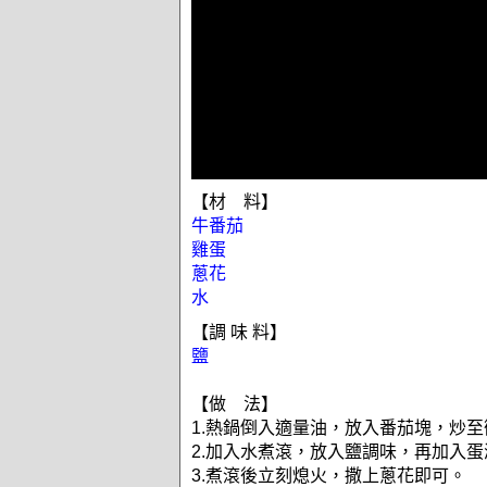
【材 料】
牛番茄
雞蛋
蔥花
水
【調 味 料】
鹽
【做 法】
1.熱鍋倒入適量油，放入番茄塊，炒
2.加入水煮滾，放入鹽調味，再加入
3.煮滾後立刻熄火，撒上蔥花即可。