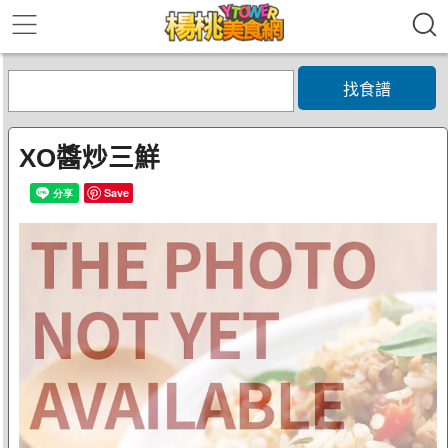
找食譜
XO醬炒三鮮
Save