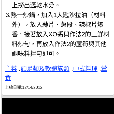
上撈出瀝乾水分。
3.熱一炒鍋，加入1大匙沙拉油（材料
外），放入蒜片、蔥段、辣椒片爆
香，接著放入XO醬與作法2的三鮮材
料炒勻，再放入作法2的蘆筍與其他
調味料拌勻即可。
主菜
.
頭足類及軟體族類
.
中式料理
.
葷
食
上線日期:
12/14/2012