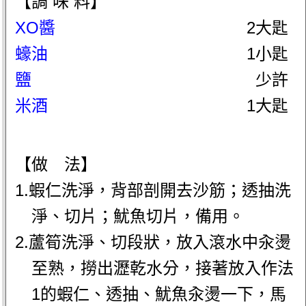
【調 味 料】
XO醬
2大匙
蠔油
1小匙
鹽
少許
米酒
1大匙
【做 法】
1.蝦仁洗淨，背部剖開去沙筋；透抽洗
淨、切片；魷魚切片，備用。
2.蘆筍洗淨、切段狀，放入滾水中汆燙
至熟，撈出瀝乾水分，接著放入作法
1的蝦仁、透抽、魷魚汆燙一下，馬