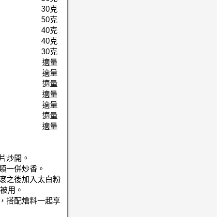
30克
50克
40克
40克
30克
適量
適量
適量
適量
適量
適量
適量
肉片炒開。
菜類一併炒香。
煮滾之後加入太白粉
被用。
油，搭配燴料一起享