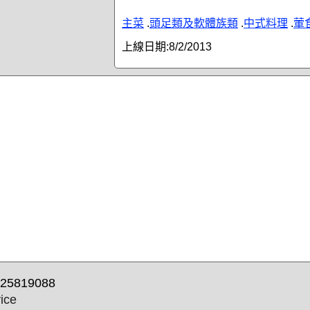
主菜
.
頭足類及軟體族類
.
中式料理
.
葷
上線日期:
8/2/2013
25819088
ice