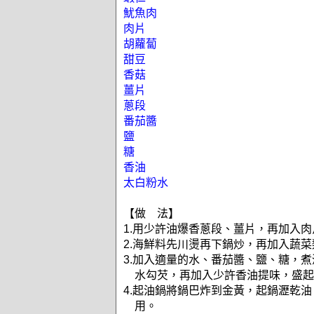
魷魚肉
肉片
胡蘿蔔
甜豆
香菇
薑片
蔥段
番茄醬
鹽
糖
香油
太白粉水
【做 法】
1.用少許油爆香蔥段、薑片，再加入
2.海鮮料先川燙再下鍋炒，再加入蔬
3.加入適量的水、番茄醬、鹽、糖，
水勾芡，再加入少許香油提味，盛起
4.起油鍋將鍋巴炸到金黃，起鍋瀝乾
用。