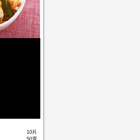
10片
50克