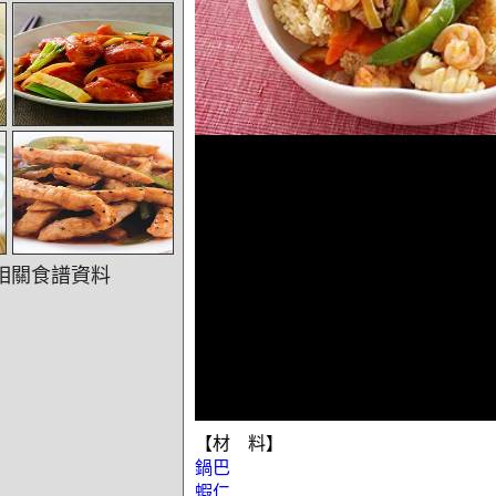
相關食譜資料
【材 料】
鍋巴
蝦仁