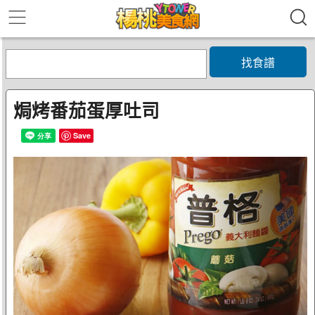
找食譜
焗烤番茄蛋厚吐司
Save