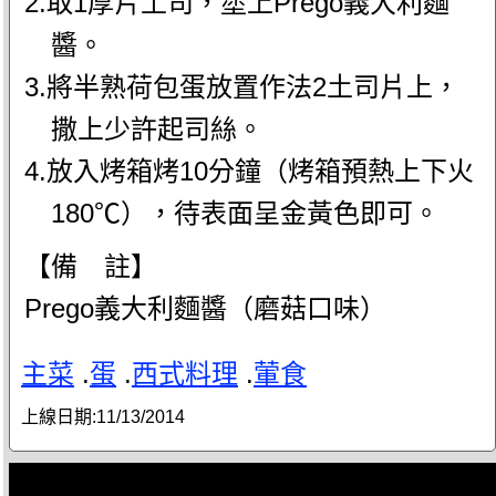
2.取1厚片土司，塗上Prego義大利麵
醬。
3.將半熟荷包蛋放置作法2土司片上，
撒上少許起司絲。
4.放入烤箱烤10分鐘（烤箱預熱上下火
180℃），待表面呈金黃色即可。
【備 註】
Prego義大利麵醬（磨菇口味）
主菜
.
蛋
.
西式料理
.
葷食
上線日期:
11/13/2014