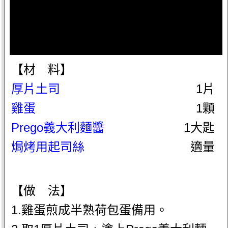
【材 料】
厚片土司
1片
雞蛋
1顆
Prego義大利麵醬
1大匙
焗烤用起司絲
適量
【做 法】
1.雞蛋煎成半熟荷包蛋備用。