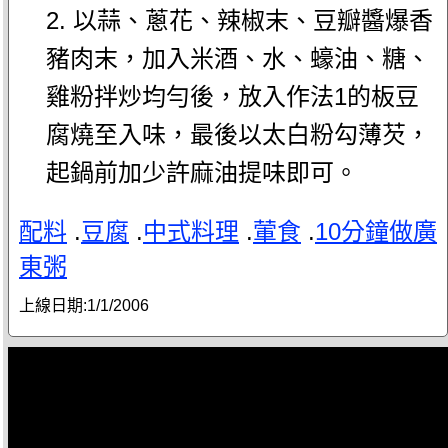
2. 以蒜、蔥花、辣椒末、豆瓣醬爆香
豬肉末，加入米酒、水、蠔油、糖、
雞粉拌炒均勻後，放入作法1的板豆
腐燒至入味，最後以太白粉勾薄芡，
起鍋前加少許麻油提味即可。
配料
.
豆腐
.
中式料理
.
葷食
.
10分鐘做廣
東粥
上線日期:
1/1/2006