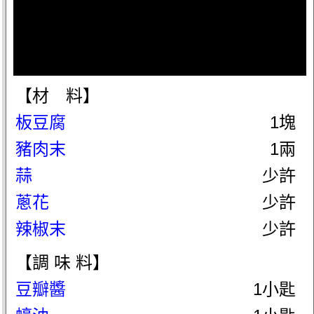
【材 料】
板豆腐
1塊
豬肉末
1兩
蒜
少許
蔥花
少許
辣椒末
少許
【調 味 料】
豆瓣醬
1小匙