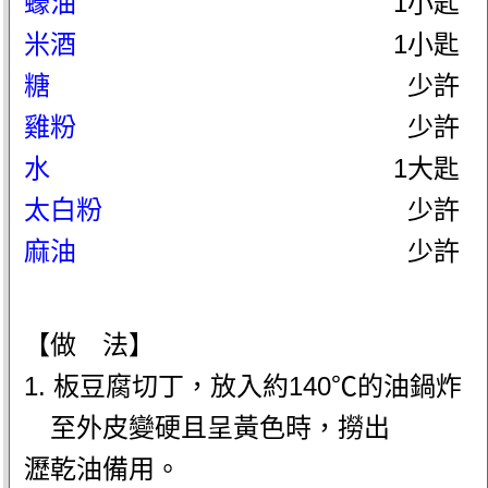
蠔油
1小匙
米酒
1小匙
糖
少許
雞粉
少許
水
1大匙
太白粉
少許
麻油
少許
【做 法】
1. 板豆腐切丁，放入約140℃的油鍋炸
至外皮變硬且呈黃色時，撈出
瀝乾油備用。