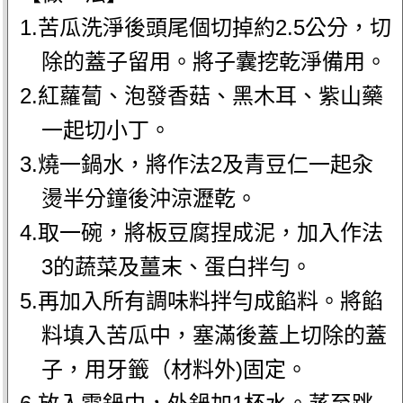
1.苦瓜洗淨後頭尾個切掉約2.5公分，切
除的蓋子留用。將子囊挖乾淨備用。
2.紅蘿蔔、泡發香菇、黑木耳、紫山藥
一起切小丁。
3.燒一鍋水，將作法2及青豆仁一起汆
燙半分鐘後沖涼瀝乾。
4.取一碗，將板豆腐捏成泥，加入作法
3的蔬菜及薑末、蛋白拌勻。
5.再加入所有調味料拌勻成餡料。將餡
料填入苦瓜中，塞滿後蓋上切除的蓋
子，用牙籤（材料外)固定。