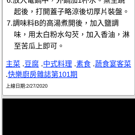
6.放入電鍋中，外鍋加1杯水。蒸至跳
起後，打開蓋子略涼後切厚片裝盤。
7.調味料B的高湯煮開後，加入鹽調
味，用太白粉水勾芡，加入香油，淋
至苦瓜上即可。
主菜
.
豆腐
.
中式料理
.
素食
.
蔬食宴客菜
.
快樂廚房雜誌第101期
上線日期:
2/27/2020