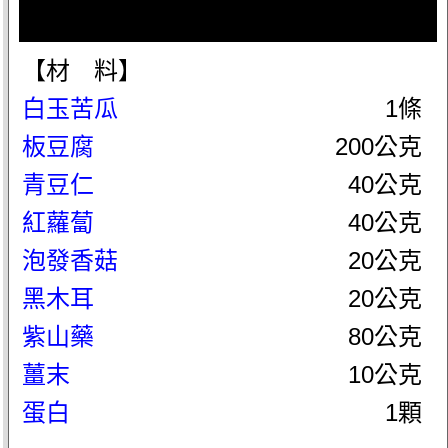
【材 料】
白玉苦瓜
1條
板豆腐
200公克
青豆仁
40公克
紅蘿蔔
40公克
泡發香菇
20公克
黑木耳
20公克
紫山藥
80公克
薑末
10公克
蛋白
1顆