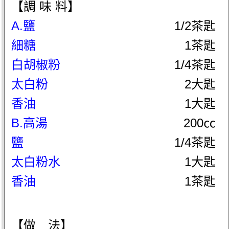
【調 味 料】
A.鹽
1/2茶匙
細糖
1茶匙
白胡椒粉
1/4茶匙
太白粉
2大匙
香油
1大匙
B.高湯
200㏄
鹽
1/4茶匙
太白粉水
1大匙
香油
1茶匙
【做 法】