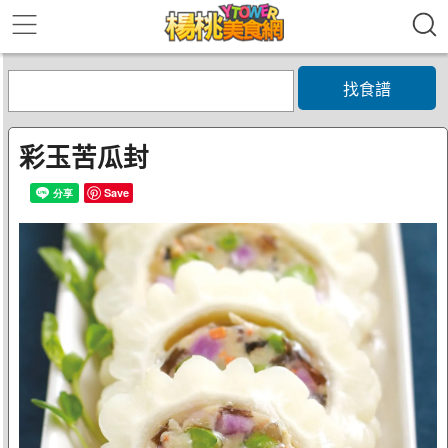
找食譜
彩玉苦瓜封
Save