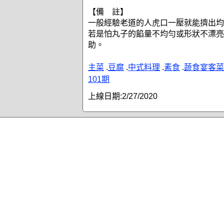
【備 註】
一般經驗老道的人虎口一壓就能擠出均
若是怕丸子的餡量不均勻或形狀不漂亮
助。
主菜
.
豆腐
.
中式料理
.
素食
.
蔬食宴客菜
101期
上線日期:
2/27/2020