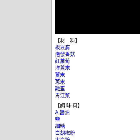
【材 料】
板豆腐
泡發香菇
紅蘿蔔
洋蔥末
薑末
蔥末
雞蛋
青江菜
【調 味 料】
A.醬油
鹽
細糖
白胡椒粉
太白粉