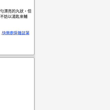
勻漂亮的丸狀，但
不妨以湯匙來輔
.
快樂廚房雜誌第