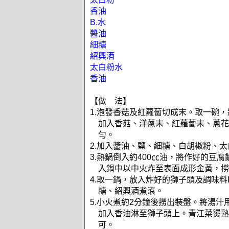
香油
B.水
醬油
細糖
紹興酒
太白粉水
香油
【做 法】
1.泡發香菇及紅蘿蔔切成末。取一碗
加入香菇、洋蔥末、紅蘿蔔末、蔥花
勻。
2.加入醬油、鹽、細糖、白胡椒粉、
3.熱鍋倒入約400㏄油，將作好的豆
入鍋中以中火炸至表面成形金黃，撈
4.取一鍋，放入炸好的獅子頭及調味料
糖、紹興酒煮滾。
5.小火煮約2分鐘後撈出裝盤。將湯汁
加入香油淋至獅子頭上。青江菜燙熟
可。