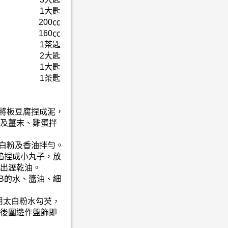
1大匙
200㏄
160㏄
1茶匙
2大匙
1大匙
1茶匙
，將板豆腐捏成泥，
及薑末、雞蛋拌
太白粉及香油拌勻。
腐餡捏成小丸子，放
出瀝乾油。
B的水、醬油、細
用太白粉水勾芡，
後圍邊作盤飾即