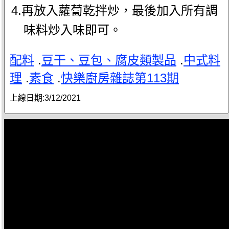
4.再放入蘿蔔乾拌炒，最後加入所有調
味料炒入味即可。
配料
.
豆干、豆包、腐皮類製品
.
中式料
理
.
素食
.
快樂廚房雜誌第113期
上線日期:
3/12/2021