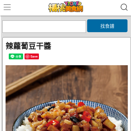
找食譜
辣蘿蔔豆干醬
Save