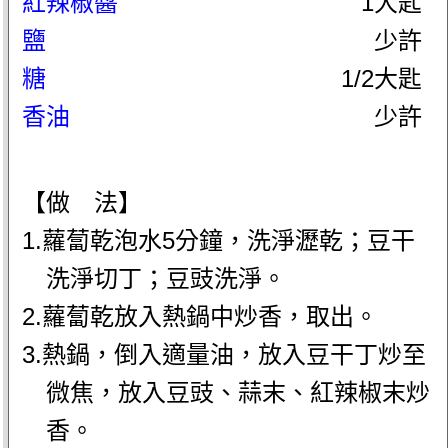
紅辣椒醬
1大匙
鹽
少許
糖
1/2大匙
香油
少許
【做 法】
1.蘿蔔乾泡水5分鐘，洗淨瀝乾；豆干
洗淨切丁；豆豉洗淨。
2.蘿蔔乾放入熱鍋中炒香，取出。
3.熱鍋，倒入適量油，放入豆干丁炒至
微焦，放入豆豉、蒜末、紅辣椒末炒
香。