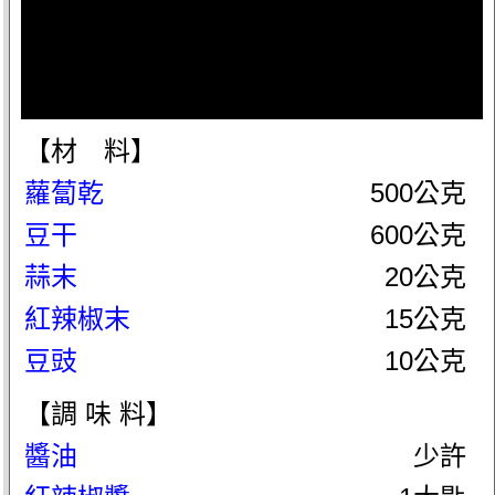
【材 料】
蘿蔔乾
500公克
豆干
600公克
蒜末
20公克
紅辣椒末
15公克
豆豉
10公克
【調 味 料】
醬油
少許