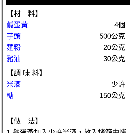
【材 料】
鹹蛋黃
4個
芋頭
500公克
麵粉
20公克
豬油
30公克
【調 味 料】
米酒
少許
糖
150公克
【做 法】
1.鹹蛋黃加入少許米酒，放入烤箱中烤