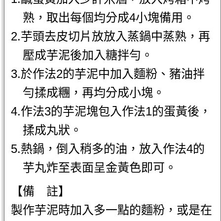
熟，取出每個均分成4小塊備用。
2.芋頭去皮切片放放入蒸鍋中蒸熟，再
壓成芋泥後加入糖拌勻。
3.於作法2的芋泥中加入麵粉、豬油拌
勻揉成糰，再均分成小塊。
4.作法3的芋泥塊包入作法1的蛋黃後，
揉成丸狀。
5.熱鍋，倒入稍多的油，放入作法4的
芋丸炸至表面呈金黃色即可。
【備 註】
製作芋泥時加入多一點的麵粉，或是在