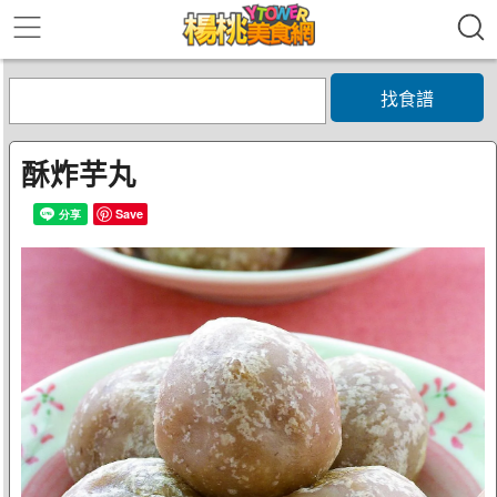
找食譜
酥炸芋丸
Save