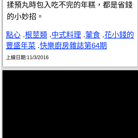
揉預丸時包入吃不完的年糕，都是省錢
的小妙招。
點心
.
根莖類
.
中式料理
.
葷食
.
花小錢的
豐盛年菜
.
快樂廚房雜誌第64期
上線日期:
11/3/2016