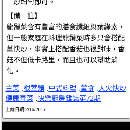
炒均勻即可。
【備 註】
龍鬚菜含有豐富的膳食纖維與葉綠素，
但一般家庭在料理龍鬚菜時多只會搭配
薑快炒，事實上搭配香菇也很對味，香
菇不但低卡路里，而且也可以幫助消
化。
主菜
.
根莖類
.
中式料理
.
葷食
.
大火快炒
健康青菜
.
快樂廚房雜誌第72期
上線日期:
2/16/2017