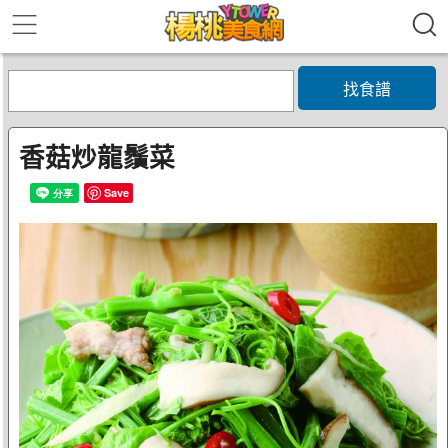
找食譜
香菇炒龍鬚菜
Save