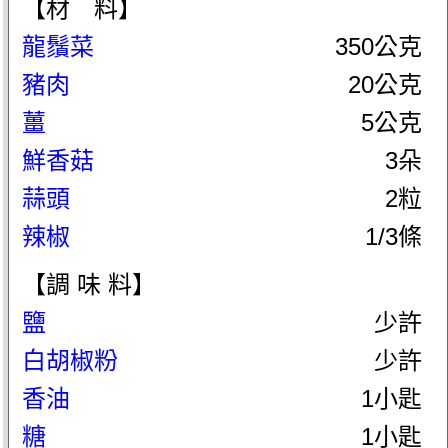
【材 料】
龍鬚菜
350公克
豬肉
20公克
薑
5公克
鮮香菇
3朵
蒜頭
2粒
辣椒
1/3條
【調 味 料】
鹽
少許
白胡椒粉
少許
香油
1小匙
糖
1小匙