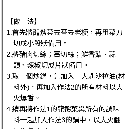
【做 法】
1.首先將龍鬚菜去蒂去老梗，再用菜刀
切成小段狀備用。
2.將豬肉切絲；薑切絲；鮮香菇、蒜
頭、辣椒切成片狀備用。
3.取一個炒鍋，先加入一大匙沙拉油(材
料外)，再加入作法2的所有材料以大
火爆香。
4.續再將作法1的龍鬚菜與所有的調味
料一起加入作法3的鍋中，以大火翻