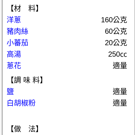
【材 料】
洋蔥
160公克
豬肉絲
60公克
小蕃茄
20公克
高湯
250㏄
蔥花
適量
【調 味 料】
鹽
適量
白胡椒粉
適量
【做 法】