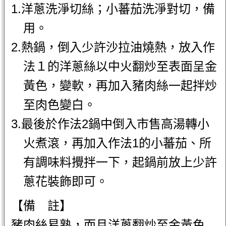
1.洋蔥洗淨切絲；小蕃茄洗淨對切，備
用。
2.熱鍋，倒入少許沙拉油燒熱，放入作
法１的洋蔥絲以中火翻炒至表面呈金
黃色，變軟，再加入豬肉絲一起拌炒
至肉色變白。
3.最後於作法2鍋中倒入市售高湯轉小
火煮滾，再加入作法1的小蕃茄、所
有調味料攪拌一下，起鍋前放上少許
蔥花裝飾即可。
【備 註】
豬肉絲易熟，而且洋蔥翻炒至金黃色