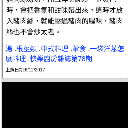
時，會把香氣和甜味帶出來，這時才放
入豬肉絲，就能壓過豬肉的腥味，豬肉
絲也不會炒太老。
湯
.
根莖類
.
中式料理
.
葷食
.
一袋洋蔥怎
麼料理
.
快樂廚房雜誌第78期
上線日期:
6/12/2017