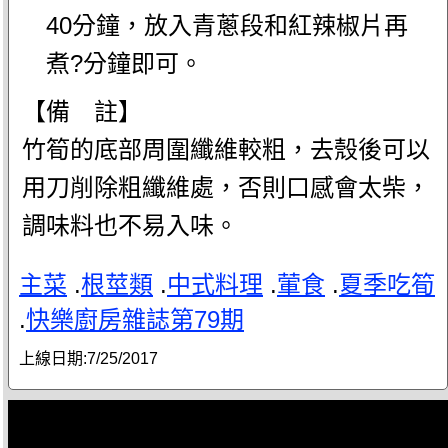
40分鐘，放入青蔥段和紅辣椒片再
煮?分鐘即可。
【備 註】
竹筍的底部周圍纖維較粗，去殼後可以
用刀削除粗纖維處，否則口感會太柴，
調味料也不易入味。
主菜
.
根莖類
.
中式料理
.
葷食
.
夏季吃筍
.
快樂廚房雜誌第79期
上線日期:
7/25/2017