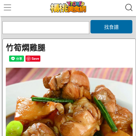
找食譜
竹筍燜雞腿
Save