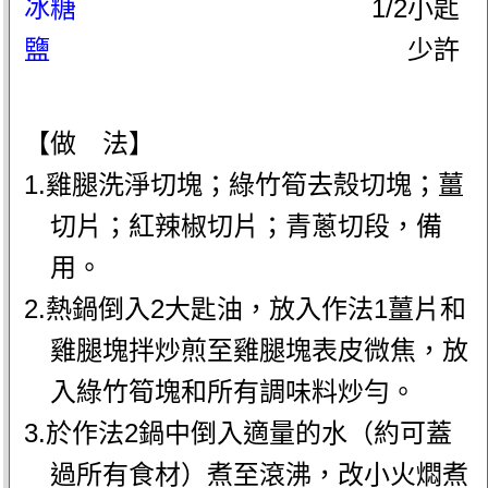
冰糖
1/2小匙
鹽
少許
【做 法】
1.雞腿洗淨切塊；綠竹筍去殼切塊；薑
切片；紅辣椒切片；青蔥切段，備
用。
2.熱鍋倒入2大匙油，放入作法1薑片和
雞腿塊拌炒煎至雞腿塊表皮微焦，放
入綠竹筍塊和所有調味料炒勻。
3.於作法2鍋中倒入適量的水（約可蓋
過所有食材）煮至滾沸，改小火燜煮