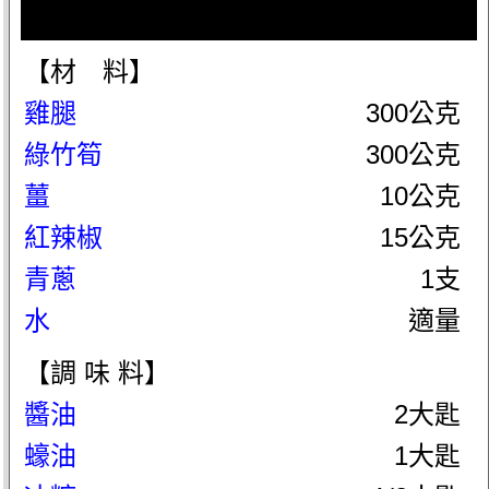
【材 料】
雞腿
300公克
綠竹筍
300公克
薑
10公克
紅辣椒
15公克
青蔥
1支
水
適量
【調 味 料】
醬油
2大匙
蠔油
1大匙