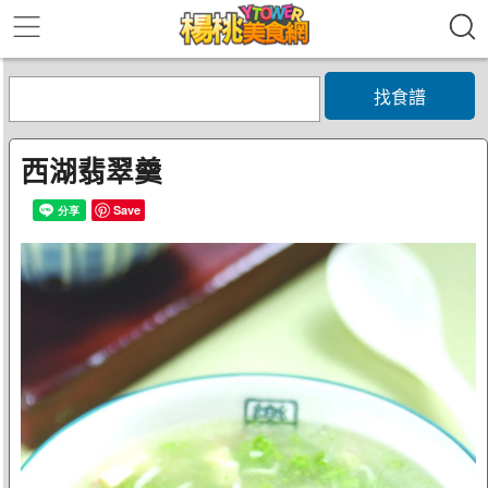
找食譜
西湖翡翠羹
Save