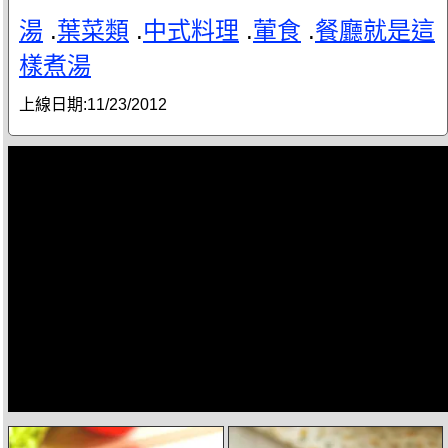
湯
.
葉菜類
.
中式料理
.
葷食
.
餐廳就是這
樣煮湯
上線日期:
11/23/2012