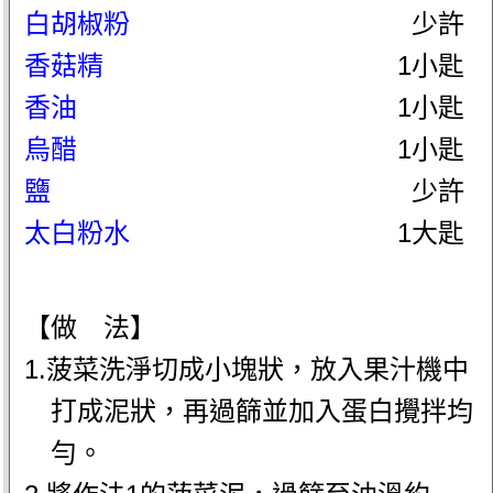
白胡椒粉
少許
香菇精
1小匙
香油
1小匙
烏醋
1小匙
鹽
少許
太白粉水
1大匙
【做 法】
1.菠菜洗淨切成小塊狀，放入果汁機中
打成泥狀，再過篩並加入蛋白攪拌均
勻。