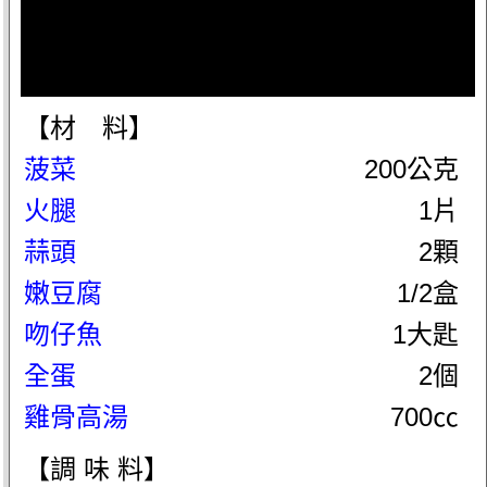
【材 料】
菠菜
200公克
火腿
1片
蒜頭
2顆
嫩豆腐
1/2盒
吻仔魚
1大匙
全蛋
2個
雞骨高湯
700㏄
【調 味 料】