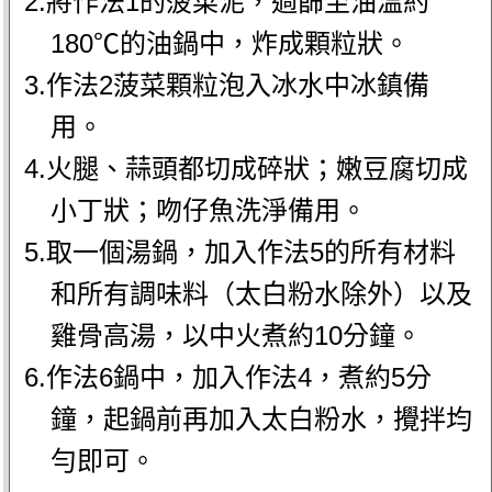
2.將作法1的菠菜泥，過篩至油溫約
180℃的油鍋中，炸成顆粒狀。
3.作法2菠菜顆粒泡入冰水中冰鎮備
用。
4.火腿、蒜頭都切成碎狀；嫩豆腐切成
小丁狀；吻仔魚洗淨備用。
5.取一個湯鍋，加入作法5的所有材料
和所有調味料（太白粉水除外）以及
雞骨高湯，以中火煮約10分鐘。
6.作法6鍋中，加入作法4，煮約5分
鐘，起鍋前再加入太白粉水，攪拌均
勻即可。